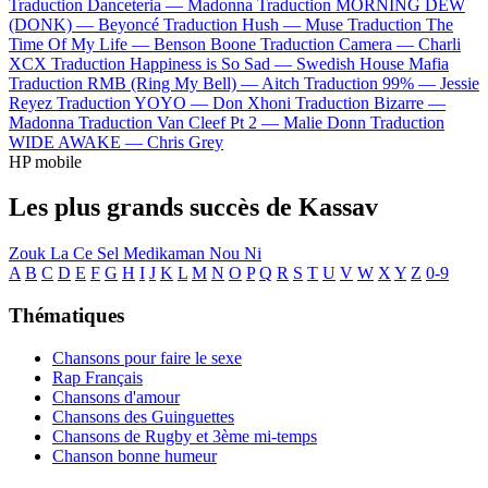
Traduction Danceteria —
Madonna
Traduction MORNING DEW
(DONK) —
Beyoncé
Traduction Hush —
Muse
Traduction The
Time Of My Life —
Benson Boone
Traduction Camera —
Charli
XCX
Traduction Happiness is So Sad —
Swedish House Mafia
Traduction RMB (Ring My Bell) —
Aitch
Traduction 99% —
Jessie
Reyez
Traduction YOYO —
Don Xhoni
Traduction Bizarre —
Madonna
Traduction Van Cleef Pt 2 —
Malie Donn
Traduction
WIDE AWAKE —
Chris Grey
HP mobile
Les plus grands succès de Kassav
Zouk La Ce Sel Medikaman Nou Ni
A
B
C
D
E
F
G
H
I
J
K
L
M
N
O
P
Q
R
S
T
U
V
W
X
Y
Z
0-9
Thématiques
Chansons pour faire le sexe
Rap Français
Chansons d'amour
Chansons des Guinguettes
Chansons de Rugby et 3ème mi-temps
Chanson bonne humeur