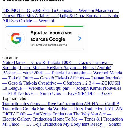
DIS-MOI — Guy2Bezbar
Tu Connais — Werenoi
Macarena —
Damso
J'fais Mes Affaires — Djadja & Dinaz
Eurostar — Ninho
All Eyes On Me — Werenoi
On aime
Notre Dame —
Gazo & Tiakola
100K —
Gazo
Casanova —
Soolking
Laisse Moi —
KeBlack
Saiyan —
Heuss L'enfoiré
Bécane —
Yamê
200K —
Tiakola
Laboratoire —
Werenoi
Meuda
—
Tiakola
Outro —
Gazo & Tiakola
Ailleurs —
Josman
Interlude
—
Gazo & Tiakola
Overdrive —
Ofenbach
1 2 3 4 —
ZOKUSH
La League —
Werenoi
Celui qui part —
Joseph Kamel
Nouvelles
—
PLK
No love —
Ninho
Urus —
Favé (FR)
DIE —
Gazo
Top traduction
Traduction des fleurs —
Tove Lo
Traduction AH HA —
Cardi B
Traduction Coulda Shoulda Woulda —
Russ
Traduction KYLIAN
DICTADOR —
SurNervis
Traduction The Way You Are —
Electric Callboy
Traduction Home To Me —
Tones & I
Traduction
Mi Chico —
DJ Goja
Traduction My Body Isn't Ready —
Sombr