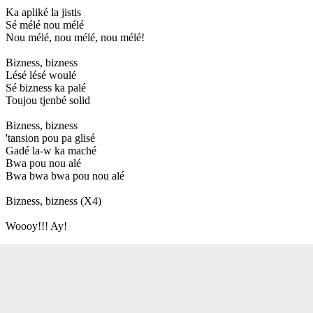
Ka apliké la jistis
Sé mélé nou mélé
Nou mélé, nou mélé, nou mélé!
Bizness, bizness
Lésé lésé woulé
Sé bizness ka palé
Toujou tjenbé solid
Bizness, bizness
'tansion pou pa glisé
Gadé la-w ka maché
Bwa pou nou alé
Bwa bwa bwa pou nou alé
Bizness, bizness (X4)
Woooy!!! Ay!