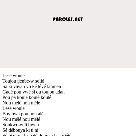
Lésé woulé
Toujou tjenbé-w solid
Sa ki vayan yo ké lévé lanmen
Gadé pou vwè si ou toujou adan
Pou pa koulé koulé koulé
Nou mélé nou mélé
Lésé woulé
Bay bwa pou nou alé
Nou mélé nou mélé
Soukwé-w ti bwen
Sé débouya ki ti ni
Sé bizness ka palé douvan la sosiété