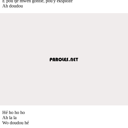
É pou tjè mwen gonflé, pou'y èksplozé
Ah doudou
Hé ho ho ho
Ah la la
Wo doudou hé