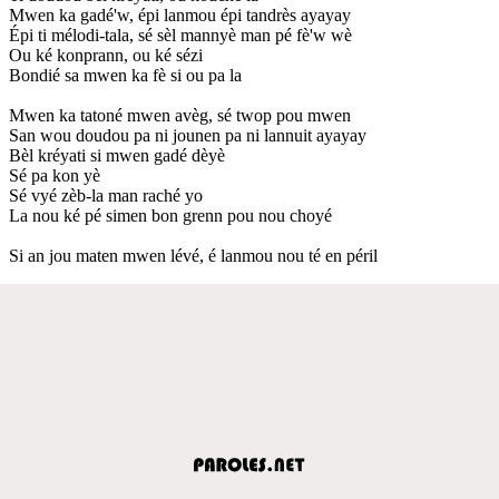
Mwen ka gadé'w, épi lanmou épi tandrès ayayay
Épi ti mélodi-tala, sé sèl mannyè man pé fè'w wè
Ou ké konprann, ou ké sézi
Bondié sa mwen ka fè si ou pa la
Mwen ka tatoné mwen avèg, sé twop pou mwen
San wou doudou pa ni jounen pa ni lannuit ayayay
Bèl kréyati si mwen gadé dèyè
Sé pa kon yè
Sé vyé zèb-la man raché yo
La nou ké pé simen bon grenn pou nou choyé
Si an jou maten mwen lévé, é lanmou nou té en péril