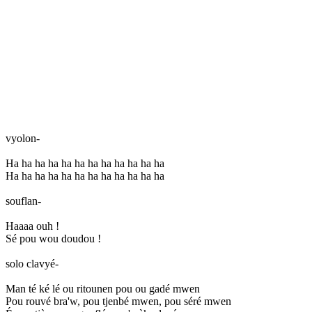
vyolon-
Ha ha ha ha ha ha ha ha ha ha ha ha
Ha ha ha ha ha ha ha ha ha ha ha ha
souflan-
Haaaa ouh !
Sé pou wou doudou !
solo clavyé-
Man té ké lé ou ritounen pou ou gadé mwen
Pou rouvé bra'w, pou tjenbé mwen, pou séré mwen