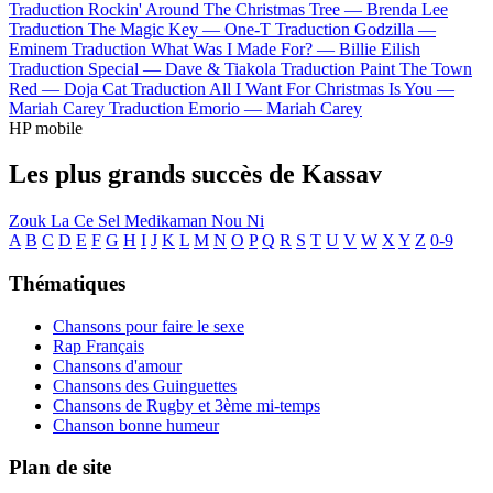
Traduction Rockin' Around The Christmas Tree —
Brenda Lee
Traduction The Magic Key —
One-T
Traduction Godzilla —
Eminem
Traduction What Was I Made For? —
Billie Eilish
Traduction Special —
Dave & Tiakola
Traduction Paint The Town
Red —
Doja Cat
Traduction All I Want For Christmas Is You —
Mariah Carey
Traduction Emorio —
Mariah Carey
HP mobile
Les plus grands succès de Kassav
Zouk La Ce Sel Medikaman Nou Ni
A
B
C
D
E
F
G
H
I
J
K
L
M
N
O
P
Q
R
S
T
U
V
W
X
Y
Z
0-9
Thématiques
Chansons pour faire le sexe
Rap Français
Chansons d'amour
Chansons des Guinguettes
Chansons de Rugby et 3ème mi-temps
Chanson bonne humeur
Plan de site