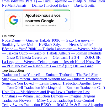
âmes solitaires (Part. 1) — Luidji
Capitaine — Djadja & Dinaz
Dieu
Ne Ment Jamais — Damso
I'm Good (Blue) — David Guetta
On aime
Notre Dame —
Gazo & Tiakola
100K —
Gazo
Casanova —
Soolking
Laisse Moi —
KeBlack
Saiyan —
Heuss L'enfoiré
Bécane —
Yamê
200K —
Tiakola
Laboratoire —
Werenoi
Meuda
—
Tiakola
Outro —
Gazo & Tiakola
Ailleurs —
Josman
Interlude
—
Gazo & Tiakola
Overdrive —
Ofenbach
1 2 3 4 —
ZOKUSH
La League —
Werenoi
Celui qui part —
Joseph Kamel
Nouvelles
—
PLK
No love —
Ninho
Urus —
Favé (FR)
DIE —
Gazo
Top traduction
Traduction Lose Yourself —
Eminem
Traduction The Real Slim
Shady —
Eminem
Traduction Without Me —
Eminem
Traduction
Someone You Loved —
Lewis Capaldi
Traduction Another Love
—
Tom Odell
Traduction Mockingbird —
Eminem
Traduction Can't
Hold Us —
Macklemore and Ryan Lewis
Traduction Last
Christmas —
Wham
Traduction Demons —
Imagine Dragons
Traduction Flowers —
Miley Cyrus
Traduction Lose Control —
Teddy Swims
Traduction BESO —
ROSALÍA & Rauw Alejandro