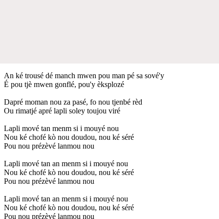
An ké trousé dé manch mwen pou man pé sa sové'y
É pou tjè mwen gonflé, pou'y èksplozé
Dapré moman nou za pasé, fo nou tjenbé rèd
Ou rimatjé apré lapli soley toujou viré
Lapli mové tan menm si i mouyé nou
Nou ké chofé kò nou doudou, nou ké séré
Pou nou prézèvé lanmou nou
Lapli mové tan an menm si i mouyé nou
Nou ké chofé kò nou doudou, nou ké séré
Pou nou prézèvé lanmou nou
Lapli mové tan an menm si i mouyé nou
Nou ké chofé kò nou doudou, nou ké séré
Pou nou prézèvé lanmou nou