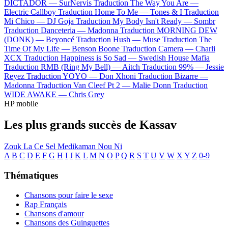
DICTADOR —
SurNervis
Traduction The Way You Are —
Electric Callboy
Traduction Home To Me —
Tones & I
Traduction
Mi Chico —
DJ Goja
Traduction My Body Isn't Ready —
Sombr
Traduction Danceteria —
Madonna
Traduction MORNING DEW
(DONK) —
Beyoncé
Traduction Hush —
Muse
Traduction The
Time Of My Life —
Benson Boone
Traduction Camera —
Charli
XCX
Traduction Happiness is So Sad —
Swedish House Mafia
Traduction RMB (Ring My Bell) —
Aitch
Traduction 99% —
Jessie
Reyez
Traduction YOYO —
Don Xhoni
Traduction Bizarre —
Madonna
Traduction Van Cleef Pt 2 —
Malie Donn
Traduction
WIDE AWAKE —
Chris Grey
HP mobile
Les plus grands succès de Kassav
Zouk La Ce Sel Medikaman Nou Ni
A
B
C
D
E
F
G
H
I
J
K
L
M
N
O
P
Q
R
S
T
U
V
W
X
Y
Z
0-9
Thématiques
Chansons pour faire le sexe
Rap Français
Chansons d'amour
Chansons des Guinguettes