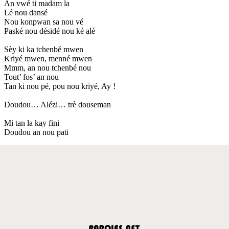
An vwé ti madam la
Lé nou dansé
Nou konpwan sa nou vé
Paské nou désidé nou ké alé
Sèy ki ka tchenbé mwen
Kriyé mwen, menné mwen
Mmm, an nou tchenbé nou
Tout’ fos’ an nou
Tan ki nou pé, pou nou kriyé, Ay !
Doudou… Alézi… trè douseman
Mi tan la kay fini
Doudou an nou pati