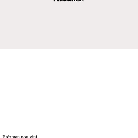
Erèzman nou vini