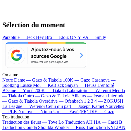
Sélection du moment
Parapluie — Jeck
Hey Bro — Eloïz
ON Y VA — Smily
On aime
Notre Dame —
Gazo & Tiakola
100K —
Gazo
Casanova —
Soolking
Laisse Moi —
KeBlack
Saiyan —
Heuss L'enfoiré
Bécane —
Yamê
200K —
Tiakola
Laboratoire —
Werenoi
Meuda
—
Tiakola
Outro —
Gazo & Tiakola
Ailleurs —
Josman
Interlude
—
Gazo & Tiakola
Overdrive —
Ofenbach
1 2 3 4 —
ZOKUSH
La League —
Werenoi
Celui qui part —
Joseph Kamel
Nouvelles
—
PLK
No love —
Ninho
Urus —
Favé (FR)
DIE —
Gazo
Top traduction
Traduction des fleurs —
Tove Lo
Traduction AH HA —
Cardi B
Traduction Coulda Shoulda Woulda —
Russ
Traduction KYLIAN