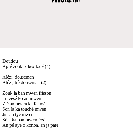
Doudou
Apré zouk la law kalé (4)
Alézi, douseman
Alézi, trè douseman (2)
Zouk la ban mwen frisson
Travèsé ko an mwen
Zié an mwen ka fenmé
Son la ka touché mwen
Jis’ an tyè mwen
Sé li ka ban mwen fos’
An pé aye o konba, an ja paré