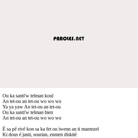
Ou ka santi'w telman koul
An tet-ou an tet-ou wo wo wo
Ya ya yaw An tet-ou an tet-ou
Ou ka santi'w telman bien
An tet-ou an tet-ou wo wo wo
É sa pé rivé kon sa ka fet ou iwenn an ti manmzel
Ki dous é janti, sourian, enmen diskité