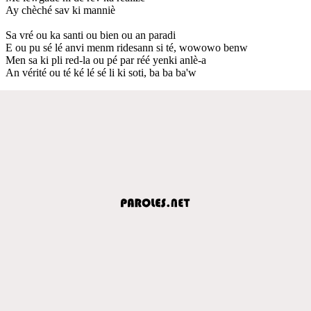
Ay chèché sav ki manniè
Sa vré ou ka santi ou bien ou an paradi
E ou pu sé lé anvi menm ridesann si té, wowowo benw
Men sa ki pli red-la ou pé par réé yenki anlè-a
An vérité ou té ké lé sé li ki soti, ba ba ba'w