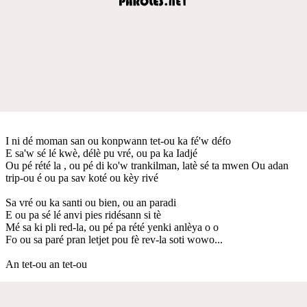
I ni dé moman san ou konpwann tet-ou ka fé'w défo
E sa'w sé lé kwè, délè pu vré, ou pa ka Iadjé
Ou pé rété la , ou pé di ko'w trankilman, latè sé ta mwen Ou adan
trip-ou é ou pa sav koté ou kèy rivé
Sa vré ou ka santi ou bien, ou an paradi
E ou pa sé lé anvi pies ridésann si tè
Mé sa ki pli red-la, ou pé pa rété yenki anlèya o o
Fo ou sa paré pran letjet pou fè rev-la soti wowo...
An tet-ou an tet-ou