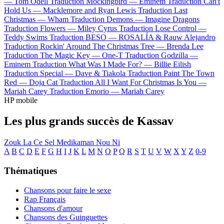
—
Tom Odell
Traduction Mockingbird —
Eminem
Traduction Can't
Hold Us —
Macklemore and Ryan Lewis
Traduction Last
Christmas —
Wham
Traduction Demons —
Imagine Dragons
Traduction Flowers —
Miley Cyrus
Traduction Lose Control —
Teddy Swims
Traduction BESO —
ROSALÍA & Rauw Alejandro
Traduction Rockin' Around The Christmas Tree —
Brenda Lee
Traduction The Magic Key —
One-T
Traduction Godzilla —
Eminem
Traduction What Was I Made For? —
Billie Eilish
Traduction Special —
Dave & Tiakola
Traduction Paint The Town
Red —
Doja Cat
Traduction All I Want For Christmas Is You —
Mariah Carey
Traduction Emorio —
Mariah Carey
HP mobile
Les plus grands succès de Kassav
Zouk La Ce Sel Medikaman Nou Ni
A
B
C
D
E
F
G
H
I
J
K
L
M
N
O
P
Q
R
S
T
U
V
W
X
Y
Z
0-9
Thématiques
Chansons pour faire le sexe
Rap Français
Chansons d'amour
Chansons des Guinguettes