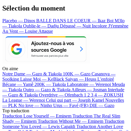
Sélection du moment
Placebo — Dinos
BALLE DANS LE COEUR — Ikaz Boi
M3lo
— Tiakola
Oublie-le — Dadju
Dépassé — Nuit Incolore
J't'emmène
Au Vent — Louise Attaque
On aime
Notre Dame —
Gazo & Tiakola
100K —
Gazo
Casanova —
Soolking
Laisse Moi —
KeBlack
Saiyan —
Heuss L'enfoiré
Bécane —
Yamê
200K —
Tiakola
Laboratoire —
Werenoi
Meuda
—
Tiakola
Outro —
Gazo & Tiakola
Ailleurs —
Josman
Interlude
—
Gazo & Tiakola
Overdrive —
Ofenbach
1 2 3 4 —
ZOKUSH
La League —
Werenoi
Celui qui part —
Joseph Kamel
Nouvelles
—
PLK
No love —
Ninho
Urus —
Favé (FR)
DIE —
Gazo
Top traduction
Traduction Lose Yourself —
Eminem
Traduction The Real Slim
Shady —
Eminem
Traduction Without Me —
Eminem
Traduction
Someone You Loved —
Lewis Capaldi
Traduction Another Love