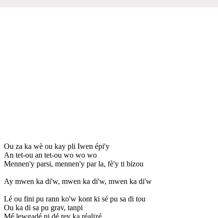
Ou za ka wè ou kay pli Iwen épi'y
An tet-ou an tet-ou wo wo wo
Mennen'y parsi, mennen'y par la, fè'y ti bizou
Ay mwen ka di'w, mwen ka di'w, mwen ka di'w
Lé ou fini pu rann ko'w kont ki sé pu sa di tou
Ou ka di sa pu grav, tanpi
Mé lewgadé ni dé rev ka réalizé