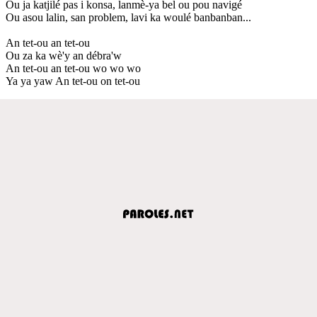
Ou ja katjilé pas i konsa, lanmè-ya bel ou pou navigé
Ou asou lalin, san problem, lavi ka woulé banbanban...
An tet-ou an tet-ou
Ou za ka wè'y an débra'w
An tet-ou an tet-ou wo wo wo
Ya ya yaw An tet-ou on tet-ou