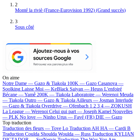
2
Monté la riviè (France-Eurovision 1992)
(Grand succès)
3
Sous côté
On aime
Notre Dame —
Gazo & Tiakola
100K —
Gazo
Casanova —
Soolking
Laisse Moi —
KeBlack
Saiyan —
Heuss L'enfoiré
Bécane —
Yamê
200K —
Tiakola
Laboratoire —
Werenoi
Meuda
—
Tiakola
Outro —
Gazo & Tiakola
Ailleurs —
Josman
Interlude
—
Gazo & Tiakola
Overdrive —
Ofenbach
1 2 3 4 —
ZOKUSH
La League —
Werenoi
Celui qui part —
Joseph Kamel
Nouvelles
—
PLK
No love —
Ninho
Urus —
Favé (FR)
DIE —
Gazo
Top traduction
Traduction des fleurs —
Tove Lo
Traduction AH HA —
Cardi B
Traduction Coulda Shoulda Woulda —
Russ
Traduction KYLIAN
DICTADOR —
SurNervis
Traduction The Way You Are —