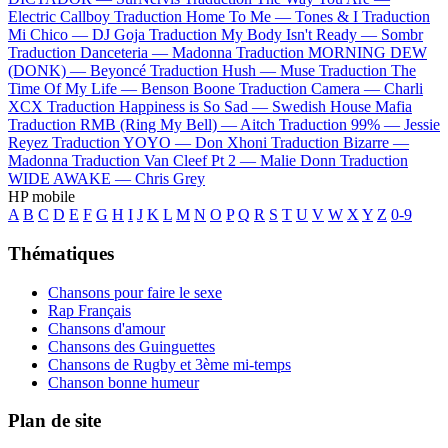
Electric Callboy
Traduction Home To Me —
Tones & I
Traduction
Mi Chico —
DJ Goja
Traduction My Body Isn't Ready —
Sombr
Traduction Danceteria —
Madonna
Traduction MORNING DEW
(DONK) —
Beyoncé
Traduction Hush —
Muse
Traduction The
Time Of My Life —
Benson Boone
Traduction Camera —
Charli
XCX
Traduction Happiness is So Sad —
Swedish House Mafia
Traduction RMB (Ring My Bell) —
Aitch
Traduction 99% —
Jessie
Reyez
Traduction YOYO —
Don Xhoni
Traduction Bizarre —
Madonna
Traduction Van Cleef Pt 2 —
Malie Donn
Traduction
WIDE AWAKE —
Chris Grey
HP mobile
A
B
C
D
E
F
G
H
I
J
K
L
M
N
O
P
Q
R
S
T
U
V
W
X
Y
Z
0-9
Thématiques
Chansons pour faire le sexe
Rap Français
Chansons d'amour
Chansons des Guinguettes
Chansons de Rugby et 3ème mi-temps
Chanson bonne humeur
Plan de site