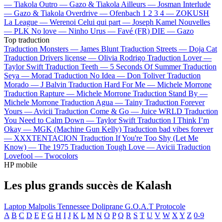
—
Tiakola
Outro —
Gazo & Tiakola
Ailleurs —
Josman
Interlude
—
Gazo & Tiakola
Overdrive —
Ofenbach
1 2 3 4 —
ZOKUSH
La League —
Werenoi
Celui qui part —
Joseph Kamel
Nouvelles
—
PLK
No love —
Ninho
Urus —
Favé (FR)
DIE —
Gazo
Top traduction
Traduction Monsters —
James Blunt
Traduction Streets —
Doja Cat
Traduction Drivers license —
Olivia Rodrigo
Traduction Lover —
Taylor Swift
Traduction Teeth —
5 Seconds Of Summer
Traduction
Seya —
Morad
Traduction No Idea —
Don Toliver
Traduction
Morado —
J Balvin
Traduction Hard For Me —
Michele Morrone
Traduction Rapture —
Michele Morrone
Traduction Stand By —
Michele Morrone
Traduction Agua —
Tainy
Traduction Forever
Yours —
Avicii
Traduction Come & Go —
Juice WRLD
Traduction
You Need to Calm Down —
Taylor Swift
Traduction I Think I’m
Okay —
MGK (Machine Gun Kelly)
Traduction bad vibes forever
—
XXXTENTACION
Traduction If You're Too Shy (Let Me
Know) —
The 1975
Traduction Tough Love —
Avicii
Traduction
Lovefool —
Twocolors
HP mobile
Les plus grands succès de Kalash
Laptop
Malpolis
Tennessee
Doliprane
G.O.A.T
Protocole
A
B
C
D
E
F
G
H
I
J
K
L
M
N
O
P
Q
R
S
T
U
V
W
X
Y
Z
0-9