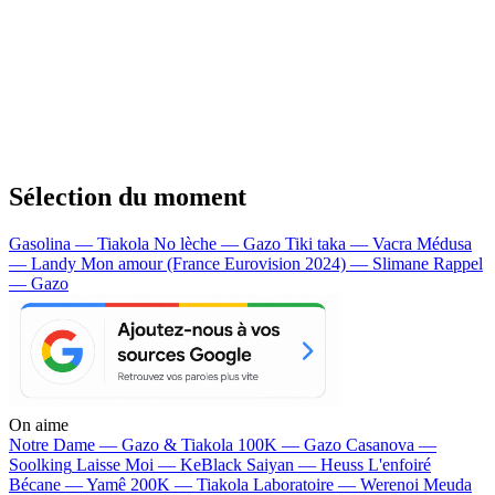
Sélection du moment
Gasolina — Tiakola
No lèche — Gazo
Tiki taka — Vacra
Médusa
— Landy
Mon amour (France Eurovision 2024) — Slimane
Rappel
— Gazo
On aime
Notre Dame —
Gazo & Tiakola
100K —
Gazo
Casanova —
Soolking
Laisse Moi —
KeBlack
Saiyan —
Heuss L'enfoiré
Bécane —
Yamê
200K —
Tiakola
Laboratoire —
Werenoi
Meuda