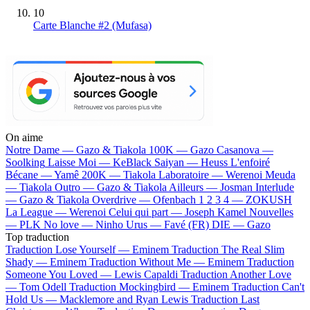
10
Carte Blanche #2 (Mufasa)
On aime
Notre Dame —
Gazo & Tiakola
100K —
Gazo
Casanova —
Soolking
Laisse Moi —
KeBlack
Saiyan —
Heuss L'enfoiré
Bécane —
Yamê
200K —
Tiakola
Laboratoire —
Werenoi
Meuda
—
Tiakola
Outro —
Gazo & Tiakola
Ailleurs —
Josman
Interlude
—
Gazo & Tiakola
Overdrive —
Ofenbach
1 2 3 4 —
ZOKUSH
La League —
Werenoi
Celui qui part —
Joseph Kamel
Nouvelles
—
PLK
No love —
Ninho
Urus —
Favé (FR)
DIE —
Gazo
Top traduction
Traduction Lose Yourself —
Eminem
Traduction The Real Slim
Shady —
Eminem
Traduction Without Me —
Eminem
Traduction
Someone You Loved —
Lewis Capaldi
Traduction Another Love
—
Tom Odell
Traduction Mockingbird —
Eminem
Traduction Can't
Hold Us —
Macklemore and Ryan Lewis
Traduction Last