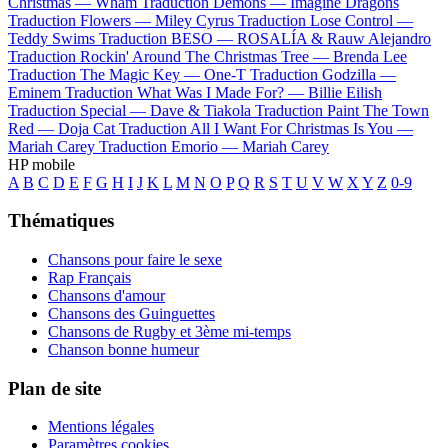
Christmas —
Wham
Traduction Demons —
Imagine Dragons
Traduction Flowers —
Miley Cyrus
Traduction Lose Control —
Teddy Swims
Traduction BESO —
ROSALÍA & Rauw Alejandro
Traduction Rockin' Around The Christmas Tree —
Brenda Lee
Traduction The Magic Key —
One-T
Traduction Godzilla —
Eminem
Traduction What Was I Made For? —
Billie Eilish
Traduction Special —
Dave & Tiakola
Traduction Paint The Town
Red —
Doja Cat
Traduction All I Want For Christmas Is You —
Mariah Carey
Traduction Emorio —
Mariah Carey
HP mobile
A
B
C
D
E
F
G
H
I
J
K
L
M
N
O
P
Q
R
S
T
U
V
W
X
Y
Z
0-9
Thématiques
Chansons pour faire le sexe
Rap Français
Chansons d'amour
Chansons des Guinguettes
Chansons de Rugby et 3ème mi-temps
Chanson bonne humeur
Plan de site
Mentions légales
Paramètres cookies