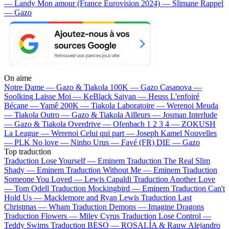
— Landy
Mon amour (France Eurovision 2024) — Slimane
Rappel
— Gazo
On aime
Notre Dame —
Gazo & Tiakola
100K —
Gazo
Casanova —
Soolking
Laisse Moi —
KeBlack
Saiyan —
Heuss L'enfoiré
Bécane —
Yamê
200K —
Tiakola
Laboratoire —
Werenoi
Meuda
—
Tiakola
Outro —
Gazo & Tiakola
Ailleurs —
Josman
Interlude
—
Gazo & Tiakola
Overdrive —
Ofenbach
1 2 3 4 —
ZOKUSH
La League —
Werenoi
Celui qui part —
Joseph Kamel
Nouvelles
—
PLK
No love —
Ninho
Urus —
Favé (FR)
DIE —
Gazo
Top traduction
Traduction Lose Yourself —
Eminem
Traduction The Real Slim
Shady —
Eminem
Traduction Without Me —
Eminem
Traduction
Someone You Loved —
Lewis Capaldi
Traduction Another Love
—
Tom Odell
Traduction Mockingbird —
Eminem
Traduction Can't
Hold Us —
Macklemore and Ryan Lewis
Traduction Last
Christmas —
Wham
Traduction Demons —
Imagine Dragons
Traduction Flowers —
Miley Cyrus
Traduction Lose Control —
Teddy Swims
Traduction BESO —
ROSALÍA & Rauw Alejandro