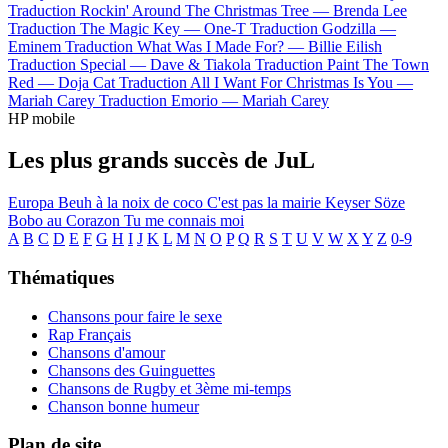
Traduction Rockin' Around The Christmas Tree —
Brenda Lee
Traduction The Magic Key —
One-T
Traduction Godzilla —
Eminem
Traduction What Was I Made For? —
Billie Eilish
Traduction Special —
Dave & Tiakola
Traduction Paint The Town
Red —
Doja Cat
Traduction All I Want For Christmas Is You —
Mariah Carey
Traduction Emorio —
Mariah Carey
HP mobile
Les plus grands succès de JuL
Europa
Beuh à la noix de coco
C'est pas la mairie
Keyser Söze
Bobo au Corazon
Tu me connais moi
A
B
C
D
E
F
G
H
I
J
K
L
M
N
O
P
Q
R
S
T
U
V
W
X
Y
Z
0-9
Thématiques
Chansons pour faire le sexe
Rap Français
Chansons d'amour
Chansons des Guinguettes
Chansons de Rugby et 3ème mi-temps
Chanson bonne humeur
Plan de site