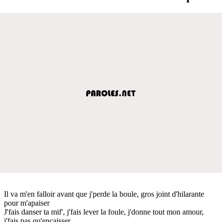
Il va m'en falloir avant que j'perde la boule, gros joint d'hilarante
pour m'apaiser
J'fais danser ta mif', j'fais lever la foule, j'donne tout mon amour,
j'fais pas qu'encaisser