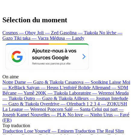
Sélection du moment
Cosmos — Oboy
Joli — Zed
Gasolina — Tiakola
No lèche —
Gazo
Tiki taka — Vacra
Médusa — Landy
On aime
Notre Dame —
Gazo & Tiakola
Casanova —
Soolking
Laisse Moi
—
KeBlack
Saiyan —
Heuss L'enfoiré
Bolide Allemand —
SDM
Bécane —
Yamê
200K —
Tiakola
Laboratoire —
Werenoi
Meuda
—
Tiakola
Outro —
Gazo & Tiakola
Ailleurs —
Josman
Interlude
—
Gazo & Tiakola
Overdrive —
Ofenbach
1 2 3 4 —
ZOKUSH
La League —
Werenoi
Popcorn Salé —
Santa
Celui qui part —
Joseph Kamel
Nouvelles —
PLK
No love —
Ninho
Urus —
Favé
(FR)
Top traduction
Traduction Lose Yourself —
Eminem
Traduction The Real Slim