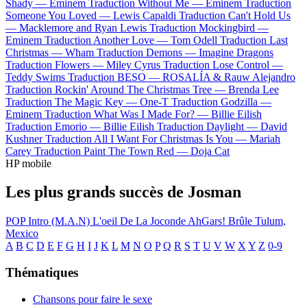
Shady —
Eminem
Traduction Without Me —
Eminem
Traduction
Someone You Loved —
Lewis Capaldi
Traduction Can't Hold Us
—
Macklemore and Ryan Lewis
Traduction Mockingbird —
Eminem
Traduction Another Love —
Tom Odell
Traduction Last
Christmas —
Wham
Traduction Demons —
Imagine Dragons
Traduction Flowers —
Miley Cyrus
Traduction Lose Control —
Teddy Swims
Traduction BESO —
ROSALÍA & Rauw Alejandro
Traduction Rockin' Around The Christmas Tree —
Brenda Lee
Traduction The Magic Key —
One-T
Traduction Godzilla —
Eminem
Traduction What Was I Made For? —
Billie Eilish
Traduction Emorio —
Billie Eilish
Traduction Daylight —
David
Kushner
Traduction All I Want For Christmas Is You —
Mariah
Carey
Traduction Paint The Town Red —
Doja Cat
HP mobile
Les plus grands succès de Josman
POP
Intro (M.A.N)
L'oeil De La Joconde
AhGars!
Brûle
Tulum,
Mexico
A
B
C
D
E
F
G
H
I
J
K
L
M
N
O
P
Q
R
S
T
U
V
W
X
Y
Z
0-9
Thématiques
Chansons pour faire le sexe