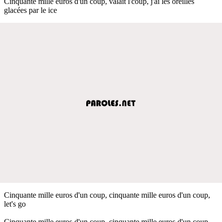
Cinquante mille euros d'un coup, valait l'coup, j'ai les oreilles
glacées par le ice
Cinquante mille euros d'un coup, cinquante mille euros d'un coup,
let's go
Cinquante mille euros d'un coup, cinquante mille euros d'un coup