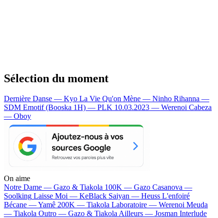
Sélection du moment
Dernière Danse — Kyo
La Vie Qu'on Mène — Ninho
Rihanna —
SDM
Emotif (Booska 1H) — PLK
10.03.2023 — Werenoi
Cabeza
— Oboy
On aime
Notre Dame —
Gazo & Tiakola
100K —
Gazo
Casanova —
Soolking
Laisse Moi —
KeBlack
Saiyan —
Heuss L'enfoiré
Bécane —
Yamê
200K —
Tiakola
Laboratoire —
Werenoi
Meuda
—
Tiakola
Outro —
Gazo & Tiakola
Ailleurs —
Josman
Interlude