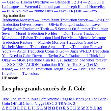
—
Gazo & Tiakola
Overdrive —
Ofenbach
1 2 3 4 —
ZOKUSH
La League —
Werenoi
Celui qui part —
Joseph Kamel
Nouvelles
—
PLK
No love —
Ninho
Urus —
Favé (FR)
DIE —
Gazo
Top traduction
Traduction Monsters —
James Blunt
Traduction Streets —
Doja Cat
Traduction Drivers license —
Olivia Rodrigo
Traduction Lover —
Taylor Swift
Traduction Teeth —
5 Seconds Of Summer
Traduction
Seya —
Morad
Traduction No Idea —
Don Toliver
Traduction
Morado —
J Balvin
Traduction Hard For Me —
Michele Morrone
Traduction Rapture —
Michele Morrone
Traduction Stand By —
Michele Morrone
Traduction Agua —
Tainy
Traduction Forever
Yours —
Avicii
Traduction Come & Go —
Juice WRLD
Traduction
You Need to Calm Down —
Taylor Swift
Traduction I Think I’m
Okay —
MGK (Machine Gun Kelly)
Traduction bad vibes forever
—
XXXTENTACION
Traduction If You're Too Shy (Let Me
Know) —
The 1975
Traduction Tough Love —
Avicii
Traduction
Lovefool —
Twocolors
HP mobile
Les plus grands succès de J. Cole
Trae The Truth in Ibiza
Port Antonio
Rags to Riches (At The Beep)
Goin Off
Lil Ghetto Nigga
DISC 2 TRACK 2
A
B
C
D
E
F
G
H
I
J
K
L
M
N
O
P
Q
R
S
T
U
V
W
X
Y
Z
0-9