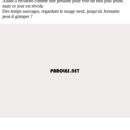
Allant à reculons comme une pénalité pour voir un moi plus jeune,
mais ce jour est révolu
Des temps sauvages, regardant le nuage neuf, jusqu'où Jermaine
peut-il grimper ?