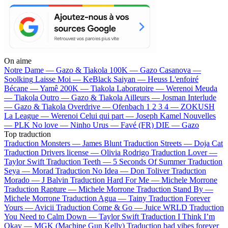
On aime
Notre Dame —
Gazo & Tiakola
100K —
Gazo
Casanova —
Soolking
Laisse Moi —
KeBlack
Saiyan —
Heuss L'enfoiré
Bécane —
Yamê
200K —
Tiakola
Laboratoire —
Werenoi
Meuda
—
Tiakola
Outro —
Gazo & Tiakola
Ailleurs —
Josman
Interlude
—
Gazo & Tiakola
Overdrive —
Ofenbach
1 2 3 4 —
ZOKUSH
La League —
Werenoi
Celui qui part —
Joseph Kamel
Nouvelles
—
PLK
No love —
Ninho
Urus —
Favé (FR)
DIE —
Gazo
Top traduction
Traduction Monsters —
James Blunt
Traduction Streets —
Doja Cat
Traduction Drivers license —
Olivia Rodrigo
Traduction Lover —
Taylor Swift
Traduction Teeth —
5 Seconds Of Summer
Traduction
Seya —
Morad
Traduction No Idea —
Don Toliver
Traduction
Morado —
J Balvin
Traduction Hard For Me —
Michele Morrone
Traduction Rapture —
Michele Morrone
Traduction Stand By —
Michele Morrone
Traduction Agua —
Tainy
Traduction Forever
Yours —
Avicii
Traduction Come & Go —
Juice WRLD
Traduction
You Need to Calm Down —
Taylor Swift
Traduction I Think I’m
Okay —
MGK (Machine Gun Kelly)
Traduction bad vibes forever