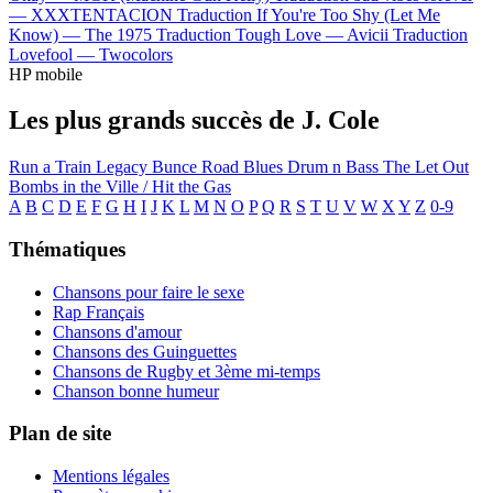
—
XXXTENTACION
Traduction If You're Too Shy (Let Me
Know) —
The 1975
Traduction Tough Love —
Avicii
Traduction
Lovefool —
Twocolors
HP mobile
Les plus grands succès de J. Cole
Run a Train
Legacy
Bunce Road Blues
Drum n Bass
The Let Out
Bombs in the Ville / Hit the Gas
A
B
C
D
E
F
G
H
I
J
K
L
M
N
O
P
Q
R
S
T
U
V
W
X
Y
Z
0-9
Thématiques
Chansons pour faire le sexe
Rap Français
Chansons d'amour
Chansons des Guinguettes
Chansons de Rugby et 3ème mi-temps
Chanson bonne humeur
Plan de site
Mentions légales