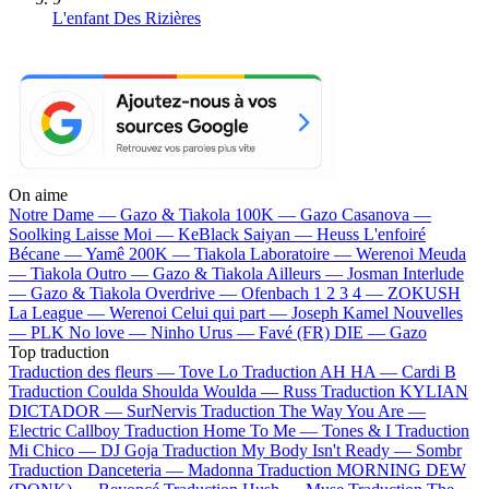
L'enfant Des Rizières
On aime
Notre Dame —
Gazo & Tiakola
100K —
Gazo
Casanova —
Soolking
Laisse Moi —
KeBlack
Saiyan —
Heuss L'enfoiré
Bécane —
Yamê
200K —
Tiakola
Laboratoire —
Werenoi
Meuda
—
Tiakola
Outro —
Gazo & Tiakola
Ailleurs —
Josman
Interlude
—
Gazo & Tiakola
Overdrive —
Ofenbach
1 2 3 4 —
ZOKUSH
La League —
Werenoi
Celui qui part —
Joseph Kamel
Nouvelles
—
PLK
No love —
Ninho
Urus —
Favé (FR)
DIE —
Gazo
Top traduction
Traduction des fleurs —
Tove Lo
Traduction AH HA —
Cardi B
Traduction Coulda Shoulda Woulda —
Russ
Traduction KYLIAN
DICTADOR —
SurNervis
Traduction The Way You Are —
Electric Callboy
Traduction Home To Me —
Tones & I
Traduction
Mi Chico —
DJ Goja
Traduction My Body Isn't Ready —
Sombr
Traduction Danceteria —
Madonna
Traduction MORNING DEW