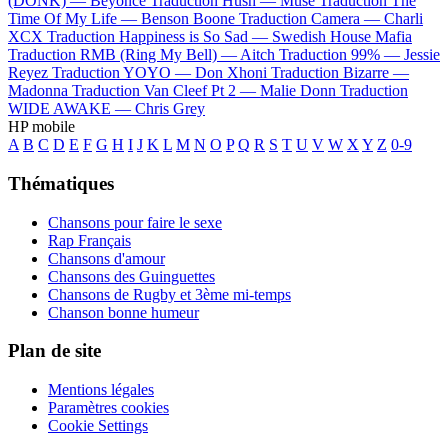
(DONK) —
Beyoncé
Traduction Hush —
Muse
Traduction The
Time Of My Life —
Benson Boone
Traduction Camera —
Charli
XCX
Traduction Happiness is So Sad —
Swedish House Mafia
Traduction RMB (Ring My Bell) —
Aitch
Traduction 99% —
Jessie
Reyez
Traduction YOYO —
Don Xhoni
Traduction Bizarre —
Madonna
Traduction Van Cleef Pt 2 —
Malie Donn
Traduction
WIDE AWAKE —
Chris Grey
HP mobile
A
B
C
D
E
F
G
H
I
J
K
L
M
N
O
P
Q
R
S
T
U
V
W
X
Y
Z
0-9
Thématiques
Chansons pour faire le sexe
Rap Français
Chansons d'amour
Chansons des Guinguettes
Chansons de Rugby et 3ème mi-temps
Chanson bonne humeur
Plan de site
Mentions légales
Paramètres cookies
Cookie Settings