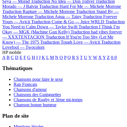
Seya —
Morad
Traduction No Idea —
Don Toliver
Traduction
Morado —
J Balvin
Traduction Hard For Me —
Michele Morrone
Traduction Rapture —
Michele Morrone
Traduction Stand By —
Michele Morrone
Traduction Agua —
Tainy
Traduction Forever
Yours —
Avicii
Traduction Come & Go —
Juice WRLD
Traduction
You Need to Calm Down —
Taylor Swift
Traduction I Think I’m
Okay —
MGK (Machine Gun Kelly)
Traduction bad vibes forever
—
XXXTENTACION
Traduction If You're Too Shy (Let Me
Know) —
The 1975
Traduction Tough Love —
Avicii
Traduction
Lovefool —
Twocolors
HP mobile
A
B
C
D
E
F
G
H
I
J
K
L
M
N
O
P
Q
R
S
T
U
V
W
X
Y
Z
0-9
Thématiques
Chansons pour faire le sexe
Rap Français
Chansons d'amour
Chansons des Guinguettes
Chansons de Rugby et 3ème mi-temps
Chanson bonne humeur
Plan de site
Mentions légales