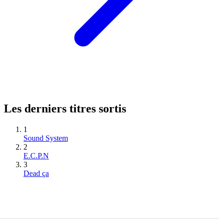
Les derniers titres sortis
1
Sound System
2
E.C.P.N
3
Dead ça