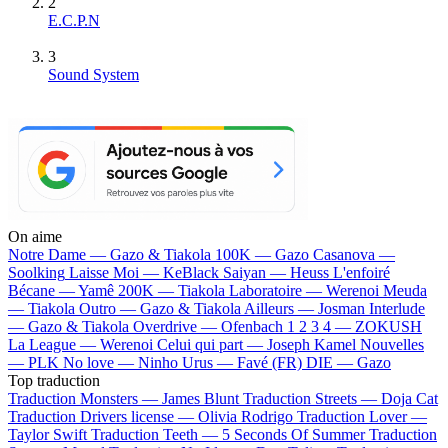
2
E.C.P.N
3
Sound System
On aime
Notre Dame —
Gazo & Tiakola
100K —
Gazo
Casanova —
Soolking
Laisse Moi —
KeBlack
Saiyan —
Heuss L'enfoiré
Bécane —
Yamê
200K —
Tiakola
Laboratoire —
Werenoi
Meuda
—
Tiakola
Outro —
Gazo & Tiakola
Ailleurs —
Josman
Interlude
—
Gazo & Tiakola
Overdrive —
Ofenbach
1 2 3 4 —
ZOKUSH
La League —
Werenoi
Celui qui part —
Joseph Kamel
Nouvelles
—
PLK
No love —
Ninho
Urus —
Favé (FR)
DIE —
Gazo
Top traduction
Traduction Monsters —
James Blunt
Traduction Streets —
Doja Cat
Traduction Drivers license —
Olivia Rodrigo
Traduction Lover —
Taylor Swift
Traduction Teeth —
5 Seconds Of Summer
Traduction