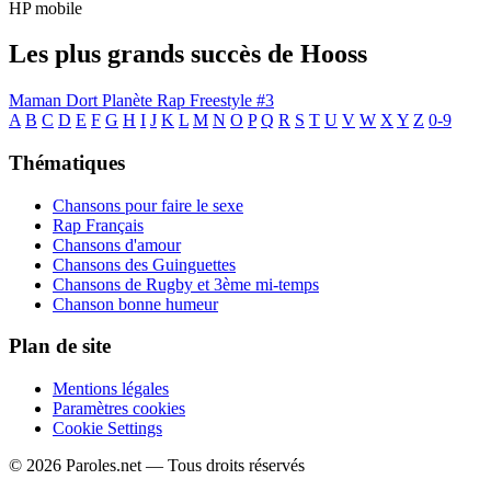
HP mobile
Les plus grands succès de Hooss
Maman Dort
Planète Rap Freestyle #3
A
B
C
D
E
F
G
H
I
J
K
L
M
N
O
P
Q
R
S
T
U
V
W
X
Y
Z
0-9
Thématiques
Chansons pour faire le sexe
Rap Français
Chansons d'amour
Chansons des Guinguettes
Chansons de Rugby et 3ème mi-temps
Chanson bonne humeur
Plan de site
Mentions légales
Paramètres cookies
Cookie Settings
© 2026 Paroles.net — Tous droits réservés