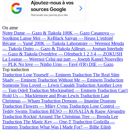
On aime
Notre Dame —
Gazo & Tiakola
100K —
Gazo
Casanova —
Soolking
Laisse Moi —
KeBlack
Saiyan —
Heuss L'enfoiré
Bécane —
Yamê
200K —
Tiakola
Laboratoire —
Werenoi
Meuda
—
Tiakola
Outro —
Gazo & Tiakola
Ailleurs —
Josman
Interlude
—
Gazo & Tiakola
Overdrive —
Ofenbach
1 2 3 4 —
ZOKUSH
La League —
Werenoi
Celui qui part —
Joseph Kamel
Nouvelles
—
PLK
No love —
Ninho
Urus —
Favé (FR)
DIE —
Gazo
Top traduction
Traduction Lose Yourself —
Eminem
Traduction The Real Slim
Shady —
Eminem
Traduction Without Me —
Eminem
Traduction
Someone You Loved —
Lewis Capaldi
Traduction Another Love
—
Tom Odell
Traduction Mockingbird —
Eminem
Traduction Can't
Hold Us —
Macklemore and Ryan Lewis
Traduction Last
Christmas —
Wham
Traduction Demons —
Imagine Dragons
Traduction Flowers —
Miley Cyrus
Traduction Lose Control —
Teddy Swims
Traduction BESO —
ROSALÍA & Rauw Alejandro
Traduction Rockin' Around The Christmas Tree —
Brenda Lee
Traduction The Magic Key —
One-T
Traduction Godzilla —
Eminem
Traduction What Was I Made For? —
Billie Eilish