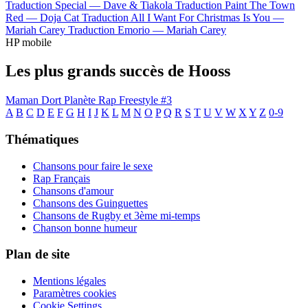
Traduction Special —
Dave & Tiakola
Traduction Paint The Town
Red —
Doja Cat
Traduction All I Want For Christmas Is You —
Mariah Carey
Traduction Emorio —
Mariah Carey
HP mobile
Les plus grands succès de Hooss
Maman Dort
Planète Rap Freestyle #3
A
B
C
D
E
F
G
H
I
J
K
L
M
N
O
P
Q
R
S
T
U
V
W
X
Y
Z
0-9
Thématiques
Chansons pour faire le sexe
Rap Français
Chansons d'amour
Chansons des Guinguettes
Chansons de Rugby et 3ème mi-temps
Chanson bonne humeur
Plan de site
Mentions légales
Paramètres cookies
Cookie Settings