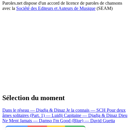
Paroles.net dispose d'un accord de licence de paroles de chansons
avec la
Société des Editeurs et Auteurs de Musique
(SEAM)
Sélection du moment
Dans le réseau — Djadja & Dinaz
Je la connais — SCH
Pour deux
âmes solitaires (Part. 1) — Luidji
Capitaine — Djadja & Dinaz
Dieu
Ne Ment Jamais — Damso
I'm Good (Blue) — David Guetta