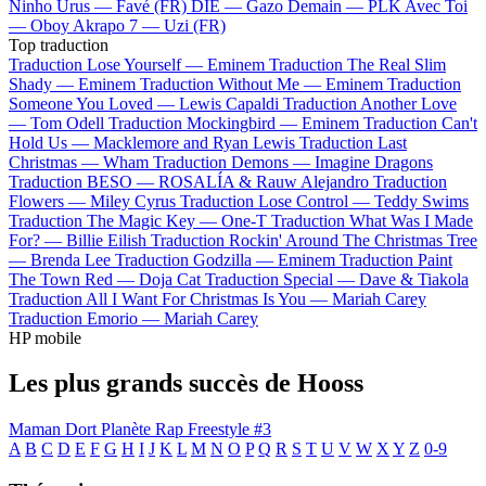
Ninho
Urus —
Favé (FR)
DIE —
Gazo
Demain —
PLK
Avec Toi
—
Oboy
Akrapo 7 —
Uzi (FR)
Top traduction
Traduction Lose Yourself —
Eminem
Traduction The Real Slim
Shady —
Eminem
Traduction Without Me —
Eminem
Traduction
Someone You Loved —
Lewis Capaldi
Traduction Another Love
—
Tom Odell
Traduction Mockingbird —
Eminem
Traduction Can't
Hold Us —
Macklemore and Ryan Lewis
Traduction Last
Christmas —
Wham
Traduction Demons —
Imagine Dragons
Traduction BESO —
ROSALÍA & Rauw Alejandro
Traduction
Flowers —
Miley Cyrus
Traduction Lose Control —
Teddy Swims
Traduction The Magic Key —
One-T
Traduction What Was I Made
For? —
Billie Eilish
Traduction Rockin' Around The Christmas Tree
—
Brenda Lee
Traduction Godzilla —
Eminem
Traduction Paint
The Town Red —
Doja Cat
Traduction Special —
Dave & Tiakola
Traduction All I Want For Christmas Is You —
Mariah Carey
Traduction Emorio —
Mariah Carey
HP mobile
Les plus grands succès de Hooss
Maman Dort
Planète Rap Freestyle #3
A
B
C
D
E
F
G
H
I
J
K
L
M
N
O
P
Q
R
S
T
U
V
W
X
Y
Z
0-9