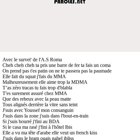
Avec le survet' de l'A.S Roma
Cheh cheh cheh ta pris une barre de fer ta fais un coma
On prend pas t'es patin on ne te passera pas la paumade
Elle fait du squat j'fais du MMA
Malheureusement elle aime trop la MDMA
T’as zéro tracas tu fais trop d'blabla
T'es surement assuré chez MMA
Que des rebeux avec la peau matte
Tous alignés derrière la vitre sans teint
J'suis avec Youssef mon consanguin
J'suis dans la zone j'suis dans l'bout-en-train
Si j'suis bourré j'fini au BDA
Si le casa ma rasé j'fini à l'hôtel Ibis
Elle a vu ma tête d'arabe elle veut un french kiss
J'suis dans le hram ouais nahel ibliss