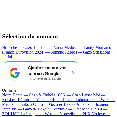
Sélection du moment
No lèche — Gazo
Tiki taka — Vacra
Médusa — Landy
Mon amour
(France Eurovision 2024) — Slimane
Rappel — Gazo
Sensations
— JuL
On aime
Notre Dame —
Gazo & Tiakola
100K —
Gazo
Laisse Moi —
KeBlack
Bécane —
Yamê
200K —
Tiakola
Laboratoire —
Werenoi
Meuda —
Tiakola
Outro —
Gazo & Tiakola
Ailleurs —
Josman
Interlude —
Gazo & Tiakola
Overdrive —
Ofenbach
1 2 3 4 —
ZOKUSH
La League —
Werenoi
Nouvelles —
PLK
No love —