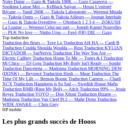
Notre Dame —
Gazo & Tiakola
100K —
Gazo
Casanova —
Soolking
Laisse Moi —
KeBlack
Saiyan —
Heuss L'enfoiré
Bécane —
Yamê
200K —
Tiakola
Laboratoire —
Werenoi
Meuda
—
Tiakola
Outro —
Gazo & Tiakola
Ailleurs —
Josman
Interlude
—
Gazo & Tiakola
Overdrive —
Ofenbach
1 2 3 4 —
ZOKUSH
La League —
Werenoi
Celui qui part —
Joseph Kamel
Nouvelles
—
PLK
No love —
Ninho
Urus —
Favé (FR)
DIE —
Gazo
Top traduction
Traduction des fleurs —
Tove Lo
Traduction AH HA —
Cardi B
Traduction Coulda Shoulda Woulda —
Russ
Traduction KYLIAN
DICTADOR —
SurNervis
Traduction The Way You Are —
Electric Callboy
Traduction Home To Me —
Tones & I
Traduction
Mi Chico —
DJ Goja
Traduction My Body Isn't Ready —
Sombr
Traduction Danceteria —
Madonna
Traduction MORNING DEW
(DONK) —
Beyoncé
Traduction Hush —
Muse
Traduction The
Time Of My Life —
Benson Boone
Traduction Camera —
Charli
XCX
Traduction Happiness is So Sad —
Swedish House Mafia
Traduction RMB (Ring My Bell) —
Aitch
Traduction 99% —
Jessie
Reyez
Traduction YOYO —
Don Xhoni
Traduction Bizarre —
Madonna
Traduction Van Cleef Pt 2 —
Malie Donn
Traduction
WIDE AWAKE —
Chris Grey
HP mobile
Les plus grands succès de Hooss