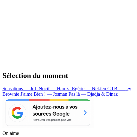
Sélection du moment
Sensations — JuL
Nocif — Hamza
Egérie — Nekfeu
GTB — Jey
Brownie
J'aime Bien ! — Josman
Pas là — Djadja & Dinaz
On aime