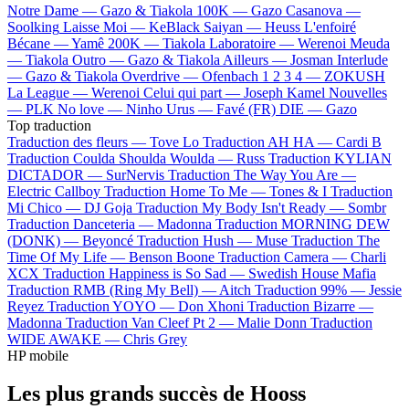
Notre Dame —
Gazo & Tiakola
100K —
Gazo
Casanova —
Soolking
Laisse Moi —
KeBlack
Saiyan —
Heuss L'enfoiré
Bécane —
Yamê
200K —
Tiakola
Laboratoire —
Werenoi
Meuda
—
Tiakola
Outro —
Gazo & Tiakola
Ailleurs —
Josman
Interlude
—
Gazo & Tiakola
Overdrive —
Ofenbach
1 2 3 4 —
ZOKUSH
La League —
Werenoi
Celui qui part —
Joseph Kamel
Nouvelles
—
PLK
No love —
Ninho
Urus —
Favé (FR)
DIE —
Gazo
Top traduction
Traduction des fleurs —
Tove Lo
Traduction AH HA —
Cardi B
Traduction Coulda Shoulda Woulda —
Russ
Traduction KYLIAN
DICTADOR —
SurNervis
Traduction The Way You Are —
Electric Callboy
Traduction Home To Me —
Tones & I
Traduction
Mi Chico —
DJ Goja
Traduction My Body Isn't Ready —
Sombr
Traduction Danceteria —
Madonna
Traduction MORNING DEW
(DONK) —
Beyoncé
Traduction Hush —
Muse
Traduction The
Time Of My Life —
Benson Boone
Traduction Camera —
Charli
XCX
Traduction Happiness is So Sad —
Swedish House Mafia
Traduction RMB (Ring My Bell) —
Aitch
Traduction 99% —
Jessie
Reyez
Traduction YOYO —
Don Xhoni
Traduction Bizarre —
Madonna
Traduction Van Cleef Pt 2 —
Malie Donn
Traduction
WIDE AWAKE —
Chris Grey
HP mobile
Les plus grands succès de Hooss