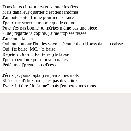
Dans leurs clips, tu les vois jouer les fiers
Mais dans leur quartier c'est des fantômes
J'ai toute sorte d'arme pour me les faire
J'peux me serrer n'importe quelle conne
Pute, t'es pas bonne, tu mérites même pas une pièce
'Que j'regarde ta copine, j'aime trop ses fesses
J'ai connu la hass
Oui, oui, aujourd'hui les voyous écoutent du Hooss dans la caisse
Oui, j'te baise, MC, j'te baise
Répète ? Quoi ?! Par terre, j'te laisse
J'peux rien faire pour toi si tu nahess
Pédé, moi j'prends pas d'cèss
J'écris ça, j'suis rapta, j'en perds mes mots
Si t'es pas d'chez nous, t'es pas des nôtres
J'veux lui dire "Je t'aime" mais j'en perds mes mots