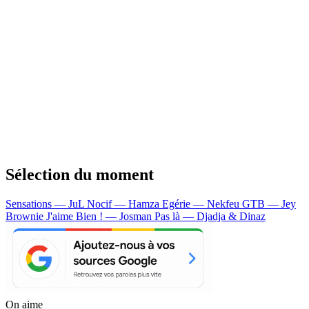
Sélection du moment
Sensations — JuL
Nocif — Hamza
Egérie — Nekfeu
GTB — Jey
Brownie
J'aime Bien ! — Josman
Pas là — Djadja & Dinaz
On aime