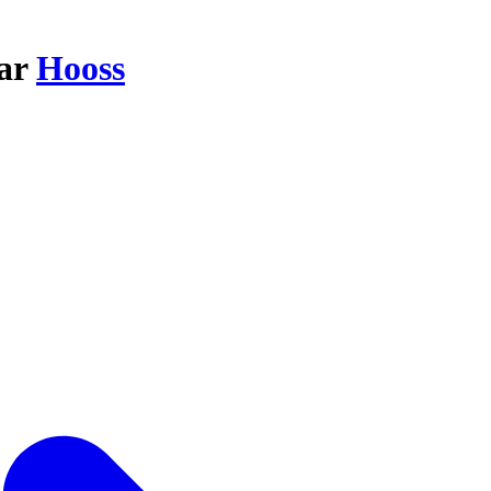
par
Hooss