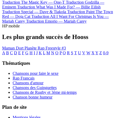
Traduction The Magic Key —
One-T
Traduction Godzilla —
Eminem
Traduction What Was I Made For? —
Billie Eilish
Traduction Special —
Dave & Tiakola
Traduction Paint The Town
Red —
Doja Cat
Traduction All I Want For Christmas Is You —
Mariah Carey
Traduction Emorio —
Mariah Carey
HP mobile
Les plus grands succès de Hooss
Maman Dort
Planète Rap Freestyle #3
A
B
C
D
E
F
G
H
I
J
K
L
M
N
O
P
Q
R
S
T
U
V
W
X
Y
Z
0-9
Thématiques
Chansons pour faire le sexe
Rap Français
Chansons d'amour
Chansons des Guinguettes
Chansons de Rugby et 3ème mi-temps
Chanson bonne humeur
Plan de site
Mentions légales