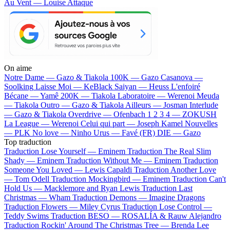
Au Vent — Louise Attaque
On aime
Notre Dame —
Gazo & Tiakola
100K —
Gazo
Casanova —
Soolking
Laisse Moi —
KeBlack
Saiyan —
Heuss L'enfoiré
Bécane —
Yamê
200K —
Tiakola
Laboratoire —
Werenoi
Meuda
—
Tiakola
Outro —
Gazo & Tiakola
Ailleurs —
Josman
Interlude
—
Gazo & Tiakola
Overdrive —
Ofenbach
1 2 3 4 —
ZOKUSH
La League —
Werenoi
Celui qui part —
Joseph Kamel
Nouvelles
—
PLK
No love —
Ninho
Urus —
Favé (FR)
DIE —
Gazo
Top traduction
Traduction Lose Yourself —
Eminem
Traduction The Real Slim
Shady —
Eminem
Traduction Without Me —
Eminem
Traduction
Someone You Loved —
Lewis Capaldi
Traduction Another Love
—
Tom Odell
Traduction Mockingbird —
Eminem
Traduction Can't
Hold Us —
Macklemore and Ryan Lewis
Traduction Last
Christmas —
Wham
Traduction Demons —
Imagine Dragons
Traduction Flowers —
Miley Cyrus
Traduction Lose Control —
Teddy Swims
Traduction BESO —
ROSALÍA & Rauw Alejandro
Traduction Rockin' Around The Christmas Tree —
Brenda Lee