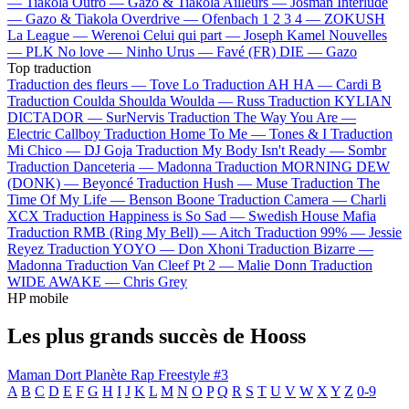
—
Tiakola
Outro —
Gazo & Tiakola
Ailleurs —
Josman
Interlude
—
Gazo & Tiakola
Overdrive —
Ofenbach
1 2 3 4 —
ZOKUSH
La League —
Werenoi
Celui qui part —
Joseph Kamel
Nouvelles
—
PLK
No love —
Ninho
Urus —
Favé (FR)
DIE —
Gazo
Top traduction
Traduction des fleurs —
Tove Lo
Traduction AH HA —
Cardi B
Traduction Coulda Shoulda Woulda —
Russ
Traduction KYLIAN
DICTADOR —
SurNervis
Traduction The Way You Are —
Electric Callboy
Traduction Home To Me —
Tones & I
Traduction
Mi Chico —
DJ Goja
Traduction My Body Isn't Ready —
Sombr
Traduction Danceteria —
Madonna
Traduction MORNING DEW
(DONK) —
Beyoncé
Traduction Hush —
Muse
Traduction The
Time Of My Life —
Benson Boone
Traduction Camera —
Charli
XCX
Traduction Happiness is So Sad —
Swedish House Mafia
Traduction RMB (Ring My Bell) —
Aitch
Traduction 99% —
Jessie
Reyez
Traduction YOYO —
Don Xhoni
Traduction Bizarre —
Madonna
Traduction Van Cleef Pt 2 —
Malie Donn
Traduction
WIDE AWAKE —
Chris Grey
HP mobile
Les plus grands succès de Hooss
Maman Dort
Planète Rap Freestyle #3
A
B
C
D
E
F
G
H
I
J
K
L
M
N
O
P
Q
R
S
T
U
V
W
X
Y
Z
0-9