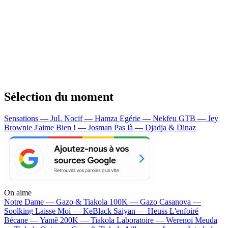
Sélection du moment
Sensations — JuL
Nocif — Hamza
Egérie — Nekfeu
GTB — Jey
Brownie
J'aime Bien ! — Josman
Pas là — Djadja & Dinaz
On aime
Notre Dame —
Gazo & Tiakola
100K —
Gazo
Casanova —
Soolking
Laisse Moi —
KeBlack
Saiyan —
Heuss L'enfoiré
Bécane —
Yamê
200K —
Tiakola
Laboratoire —
Werenoi
Meuda