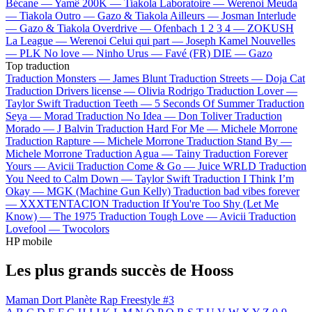
Bécane —
Yamê
200K —
Tiakola
Laboratoire —
Werenoi
Meuda
—
Tiakola
Outro —
Gazo & Tiakola
Ailleurs —
Josman
Interlude
—
Gazo & Tiakola
Overdrive —
Ofenbach
1 2 3 4 —
ZOKUSH
La League —
Werenoi
Celui qui part —
Joseph Kamel
Nouvelles
—
PLK
No love —
Ninho
Urus —
Favé (FR)
DIE —
Gazo
Top traduction
Traduction Monsters —
James Blunt
Traduction Streets —
Doja Cat
Traduction Drivers license —
Olivia Rodrigo
Traduction Lover —
Taylor Swift
Traduction Teeth —
5 Seconds Of Summer
Traduction
Seya —
Morad
Traduction No Idea —
Don Toliver
Traduction
Morado —
J Balvin
Traduction Hard For Me —
Michele Morrone
Traduction Rapture —
Michele Morrone
Traduction Stand By —
Michele Morrone
Traduction Agua —
Tainy
Traduction Forever
Yours —
Avicii
Traduction Come & Go —
Juice WRLD
Traduction
You Need to Calm Down —
Taylor Swift
Traduction I Think I’m
Okay —
MGK (Machine Gun Kelly)
Traduction bad vibes forever
—
XXXTENTACION
Traduction If You're Too Shy (Let Me
Know) —
The 1975
Traduction Tough Love —
Avicii
Traduction
Lovefool —
Twocolors
HP mobile
Les plus grands succès de Hooss
Maman Dort
Planète Rap Freestyle #3