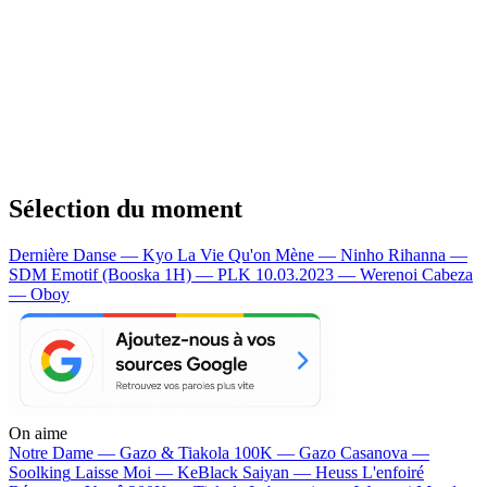
Sélection du moment
Dernière Danse — Kyo
La Vie Qu'on Mène — Ninho
Rihanna —
SDM
Emotif (Booska 1H) — PLK
10.03.2023 — Werenoi
Cabeza
— Oboy
On aime
Notre Dame —
Gazo & Tiakola
100K —
Gazo
Casanova —
Soolking
Laisse Moi —
KeBlack
Saiyan —
Heuss L'enfoiré