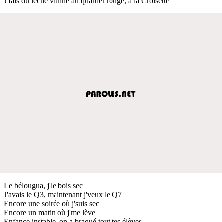
J'fais du lèche vitrine au quartier rouge, à la Croisette
Le bélougua, j'le bois sec
J'avais le Q3, maintenant j'veux le Q7
Encore une soirée où j'suis sec
Encore un matin où j'me lève
Enfance instable, on a braqué tout tes élèves