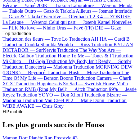
Bécane —
Yamê
200K —
Tiakola
Laboratoire —
Werenoi
Meuda
—
Tiakola
Outro —
Gazo & Tiakola
Ailleurs —
Josman
Interlude
—
Gazo & Tiakola
Overdrive —
Ofenbach
1 2 3 4 —
ZOKUSH
La League —
Werenoi
Celui qui part —
Joseph Kamel
Nouvelles
—
PLK
No love —
Ninho
Urus —
Favé (FR)
DIE —
Gazo
Top traduction
Traduction des fleurs —
Tove Lo
Traduction AH HA —
Cardi B
Traduction Coulda Shoulda Woulda —
Russ
Traduction KYLIAN
DICTADOR —
SurNervis
Traduction The Way You Are —
Electric Callboy
Traduction Home To Me —
Tones & I
Traduction
Mi Chico —
DJ Goja
Traduction My Body Isn't Ready —
Sombr
Traduction Danceteria —
Madonna
Traduction MORNING DEW
(DONK) —
Beyoncé
Traduction Hush —
Muse
Traduction The
Time Of My Life —
Benson Boone
Traduction Camera —
Charli
XCX
Traduction Happiness is So Sad —
Swedish House Mafia
Traduction RMB (Ring My Bell) —
Aitch
Traduction 99% —
Jessie
Reyez
Traduction YOYO —
Don Xhoni
Traduction Bizarre —
Madonna
Traduction Van Cleef Pt 2 —
Malie Donn
Traduction
WIDE AWAKE —
Chris Grey
HP mobile
Les plus grands succès de Hooss
Maman Dort
Planète Rap Freestyle #3