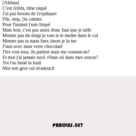
[Alrima]
C'est Alrim, rime niqué
J'ai pas besoin de t'expliquer
Fils, stop, j'te calmes
Pour l'instant j'suis friqué
Mais bon, c'est pas assez donc faut que je taffe
Montre pas du doigt je vais te le mettre dans le cul
Montre pas ta main faux sinon je la tue
J'suis avec mon verre chocolaté
J'les vois tous, ils parlent mais me connais-tu?
Et moi j'ai jamais sucé, t'étais où dans mes soucis?
Toi t'as fumé la fusil
Moi son gros cul m'adoucit