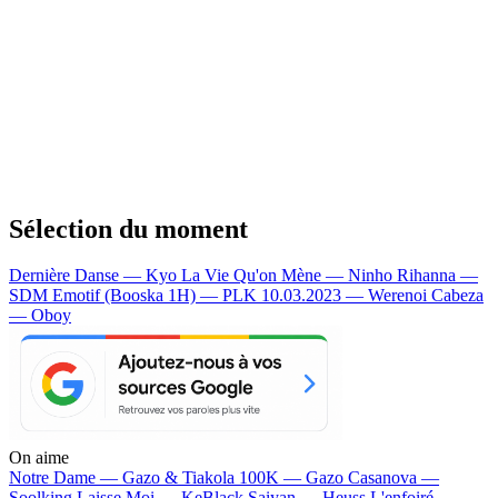
Sélection du moment
Dernière Danse — Kyo
La Vie Qu'on Mène — Ninho
Rihanna —
SDM
Emotif (Booska 1H) — PLK
10.03.2023 — Werenoi
Cabeza
— Oboy
On aime
Notre Dame —
Gazo & Tiakola
100K —
Gazo
Casanova —
Soolking
Laisse Moi —
KeBlack
Saiyan —
Heuss L'enfoiré