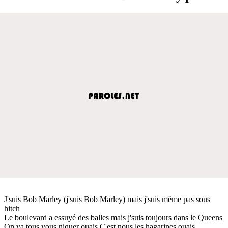
J'suis Bob Marley (j'suis Bob Marley) mais j'suis même pas sous
hitch
Le boulevard a essuyé des balles mais j'suis toujours dans le Queens
On va tous vous niquer ouais C'est nous les hagarines ouais