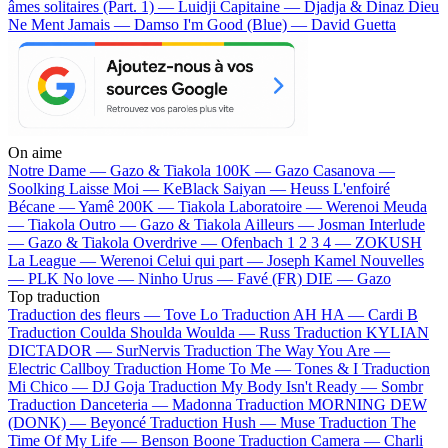
âmes solitaires (Part. 1) — Luidji
Capitaine — Djadja & Dinaz
Dieu
Ne Ment Jamais — Damso
I'm Good (Blue) — David Guetta
On aime
Notre Dame —
Gazo & Tiakola
100K —
Gazo
Casanova —
Soolking
Laisse Moi —
KeBlack
Saiyan —
Heuss L'enfoiré
Bécane —
Yamê
200K —
Tiakola
Laboratoire —
Werenoi
Meuda
—
Tiakola
Outro —
Gazo & Tiakola
Ailleurs —
Josman
Interlude
—
Gazo & Tiakola
Overdrive —
Ofenbach
1 2 3 4 —
ZOKUSH
La League —
Werenoi
Celui qui part —
Joseph Kamel
Nouvelles
—
PLK
No love —
Ninho
Urus —
Favé (FR)
DIE —
Gazo
Top traduction
Traduction des fleurs —
Tove Lo
Traduction AH HA —
Cardi B
Traduction Coulda Shoulda Woulda —
Russ
Traduction KYLIAN
DICTADOR —
SurNervis
Traduction The Way You Are —
Electric Callboy
Traduction Home To Me —
Tones & I
Traduction
Mi Chico —
DJ Goja
Traduction My Body Isn't Ready —
Sombr
Traduction Danceteria —
Madonna
Traduction MORNING DEW
(DONK) —
Beyoncé
Traduction Hush —
Muse
Traduction The
Time Of My Life —
Benson Boone
Traduction Camera —
Charli