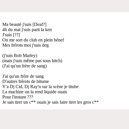
Ma beauté j'suis [Deaf?]
4h du mat j'suis parti la ken
J'suis [??]
On me sort du club en plein bénef
Mes frérots moi j'suis deg
(j'suis Bob Marley)
(mais j'suis même pas sous hitch)
(J'ai qu'un frère de sang)
J'ai qu'un frère de sang
D'autres frérots de bitume
Y'a Dj Cid, Dj Ray'n sur la scène je titube
La machine on la rend liquide ouais
Pour l'instant ???
Je sais tirer un c** ouais je sais faire tirer les gros c**