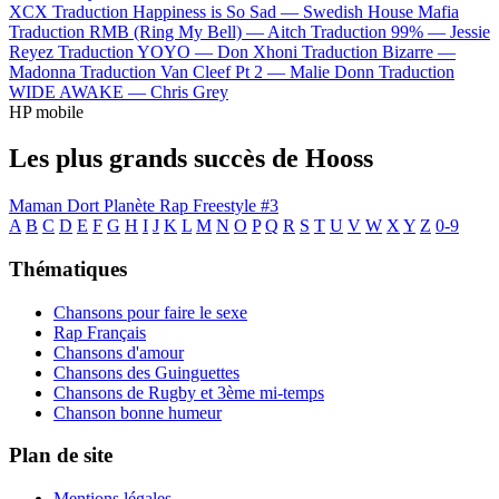
XCX
Traduction Happiness is So Sad —
Swedish House Mafia
Traduction RMB (Ring My Bell) —
Aitch
Traduction 99% —
Jessie
Reyez
Traduction YOYO —
Don Xhoni
Traduction Bizarre —
Madonna
Traduction Van Cleef Pt 2 —
Malie Donn
Traduction
WIDE AWAKE —
Chris Grey
HP mobile
Les plus grands succès de Hooss
Maman Dort
Planète Rap Freestyle #3
A
B
C
D
E
F
G
H
I
J
K
L
M
N
O
P
Q
R
S
T
U
V
W
X
Y
Z
0-9
Thématiques
Chansons pour faire le sexe
Rap Français
Chansons d'amour
Chansons des Guinguettes
Chansons de Rugby et 3ème mi-temps
Chanson bonne humeur
Plan de site
Mentions légales