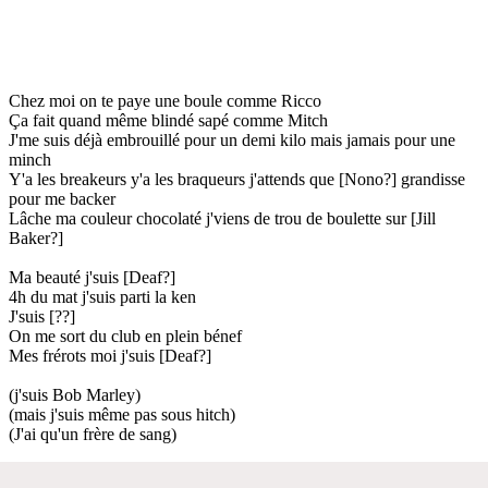
Chez moi on te paye une boule comme Ricco
Ça fait quand même blindé sapé comme Mitch
J'me suis déjà embrouillé pour un demi kilo mais jamais pour une
minch
Y'a les breakeurs y'a les braqueurs j'attends que [Nono?] grandisse
pour me backer
Lâche ma couleur chocolaté j'viens de trou de boulette sur [Jill
Baker?]
Ma beauté j'suis [Deaf?]
4h du mat j'suis parti la ken
J'suis [??]
On me sort du club en plein bénef
Mes frérots moi j'suis [Deaf?]
(j'suis Bob Marley)
(mais j'suis même pas sous hitch)
(J'ai qu'un frère de sang)