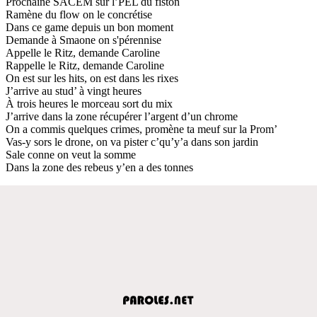
Prochaine SACEM sur l’PEL du fiston
Ramène du flow on le concrétise
Dans ce game depuis un bon moment
Demande à Smaone on s'pérennise
Appelle le Ritz, demande Caroline
Rappelle le Ritz, demande Caroline
On est sur les hits, on est dans les rixes
J’arrive au stud’ à vingt heures
À trois heures le morceau sort du mix
J’arrive dans la zone récupérer l’argent d’un chrome
On a commis quelques crimes, promène ta meuf sur la Prom’
Vas-y sors le drone, on va pister c’qu’y’a dans son jardin
Sale conne on veut la somme
Dans la zone des rebeus y’en a des tonnes