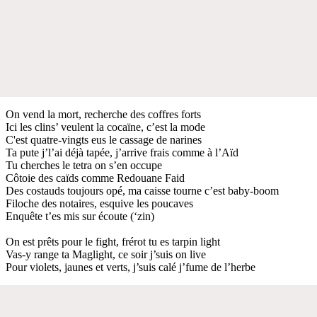
On vend la mort, recherche des coffres forts
Ici les clins’ veulent la cocaïne, c’est la mode
C'est quatre-vingts eus le cassage de narines
Ta pute j’l’ai déjà tapée, j’arrive frais comme à l’Aïd
Tu cherches le tetra on s’en occupe
Côtoie des caïds comme Redouane Faid
Des costauds toujours opé, ma caisse tourne c’est baby-boom
Filoche des notaires, esquive les poucaves
Enquête t’es mis sur écoute (‘zin)
On est prêts pour le fight, frérot tu es tarpin light
Vas-y range ta Maglight, ce soir j’suis on live
Pour violets, jaunes et verts, j’suis calé j’fume de l’herbe