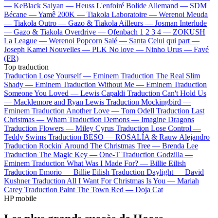
—
KeBlack
Saiyan —
Heuss L'enfoiré
Bolide Allemand —
SDM
Bécane —
Yamê
200K —
Tiakola
Laboratoire —
Werenoi
Meuda
—
Tiakola
Outro —
Gazo & Tiakola
Ailleurs —
Josman
Interlude
—
Gazo & Tiakola
Overdrive —
Ofenbach
1 2 3 4 —
ZOKUSH
La League —
Werenoi
Popcorn Salé —
Santa
Celui qui part —
Joseph Kamel
Nouvelles —
PLK
No love —
Ninho
Urus —
Favé
(FR)
Top traduction
Traduction Lose Yourself —
Eminem
Traduction The Real Slim
Shady —
Eminem
Traduction Without Me —
Eminem
Traduction
Someone You Loved —
Lewis Capaldi
Traduction Can't Hold Us
—
Macklemore and Ryan Lewis
Traduction Mockingbird —
Eminem
Traduction Another Love —
Tom Odell
Traduction Last
Christmas —
Wham
Traduction Demons —
Imagine Dragons
Traduction Flowers —
Miley Cyrus
Traduction Lose Control —
Teddy Swims
Traduction BESO —
ROSALÍA & Rauw Alejandro
Traduction Rockin' Around The Christmas Tree —
Brenda Lee
Traduction The Magic Key —
One-T
Traduction Godzilla —
Eminem
Traduction What Was I Made For? —
Billie Eilish
Traduction Emorio —
Billie Eilish
Traduction Daylight —
David
Kushner
Traduction All I Want For Christmas Is You —
Mariah
Carey
Traduction Paint The Town Red —
Doja Cat
HP mobile