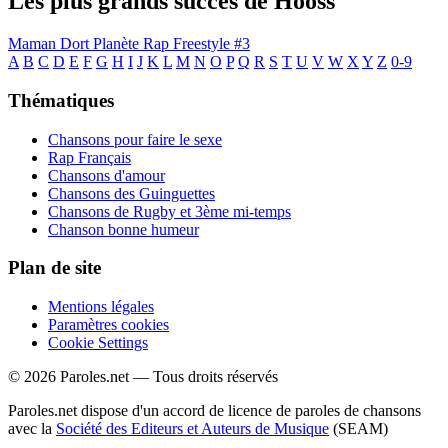
Les plus grands succès de Hooss
Maman Dort
Planète Rap Freestyle #3
A
B
C
D
E
F
G
H
I
J
K
L
M
N
O
P
Q
R
S
T
U
V
W
X
Y
Z
0-9
Thématiques
Chansons pour faire le sexe
Rap Français
Chansons d'amour
Chansons des Guinguettes
Chansons de Rugby et 3ème mi-temps
Chanson bonne humeur
Plan de site
Mentions légales
Paramètres cookies
Cookie Settings
© 2026 Paroles.net — Tous droits réservés
Paroles.net dispose d'un accord de licence de paroles de chansons
avec la
Société des Editeurs et Auteurs de Musique
(SEAM)