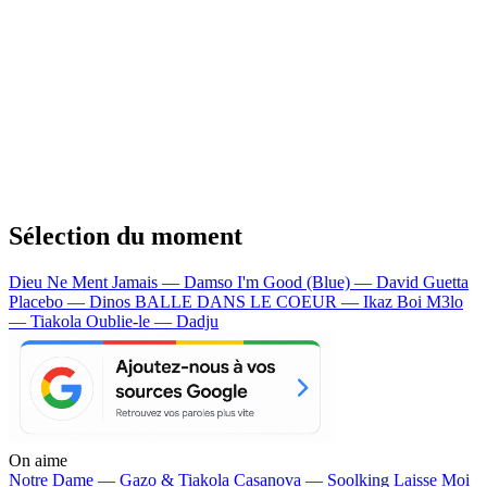
Sélection du moment
Dieu Ne Ment Jamais — Damso
I'm Good (Blue) — David Guetta
Placebo — Dinos
BALLE DANS LE COEUR — Ikaz Boi
M3lo
— Tiakola
Oublie-le — Dadju
On aime
Notre Dame —
Gazo & Tiakola
Casanova —
Soolking
Laisse Moi