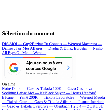
Sélection du moment
DIS-MOI — Guy2Bezbar
Tu Connais — Werenoi
Macarena —
Damso
J'fais Mes Affaires — Djadja & Dinaz
Eurostar — Ninho
All Eyes On Me — Werenoi
On aime
Notre Dame —
Gazo & Tiakola
100K —
Gazo
Casanova —
Soolking
Laisse Moi —
KeBlack
Saiyan —
Heuss L'enfoiré
Bécane —
Yamê
200K —
Tiakola
Laboratoire —
Werenoi
Meuda
—
Tiakola
Outro —
Gazo & Tiakola
Ailleurs —
Josman
Interlude
—
Gazo & Tiakola
Overdrive —
Ofenbach
1 2 3 4 —
ZOKUSH