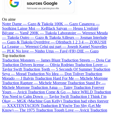
On aime
Notre Dame —
Gazo & Tiakola
100K —
Gazo
Casanova —
Soolking
Laisse Moi —
KeBlack
Saiyan —
Heuss L'enfoiré
Bécane —
Yamê
200K —
Tiakola
Laboratoire —
Werenoi
Meuda
—
Tiakola
Outro —
Gazo & Tiakola
Ailleurs —
Josman
Interlude
—
Gazo & Tiakola
Overdrive —
Ofenbach
1 2 3 4 —
ZOKUSH
La League —
Werenoi
Celui qui part —
Joseph Kamel
Nouvelles
—
PLK
No love —
Ninho
Urus —
Favé (FR)
DIE —
Gazo
Top traduction
Traduction Monsters —
James Blunt
Traduction Streets —
Doja Cat
Traduction Drivers license —
Olivia Rodrigo
Traduction Lover —
Taylor Swift
Traduction Teeth —
5 Seconds Of Summer
Traduction
Seya —
Morad
Traduction No Idea —
Don Toliver
Traduction
Morado —
J Balvin
Traduction Hard For Me —
Michele Morrone
Traduction Rapture —
Michele Morrone
Traduction Stand By —
Michele Morrone
Traduction Agua —
Tainy
Traduction Forever
Yours —
Avicii
Traduction Come & Go —
Juice WRLD
Traduction
You Need to Calm Down —
Taylor Swift
Traduction I Think I’m
Okay —
MGK (Machine Gun Kelly)
Traduction bad vibes forever
—
XXXTENTACION
Traduction If You're Too Shy (Let Me
Know) —
The 1975
Traduction Tough Love —
Avicii
Traduction