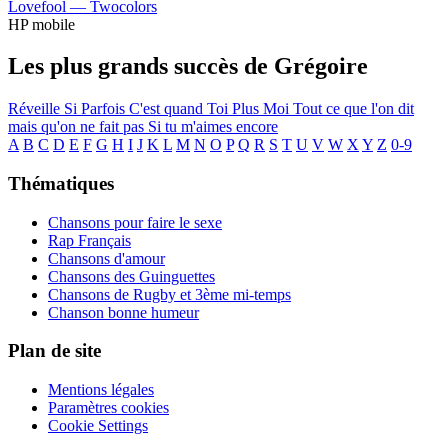
Lovefool —
Twocolors
HP mobile
Les plus grands succès de Grégoire
Réveille
Si Parfois
C'est quand
Toi Plus Moi
Tout ce que l'on dit
mais qu'on ne fait pas
Si tu m'aimes encore
A
B
C
D
E
F
G
H
I
J
K
L
M
N
O
P
Q
R
S
T
U
V
W
X
Y
Z
0-9
Thématiques
Chansons pour faire le sexe
Rap Français
Chansons d'amour
Chansons des Guinguettes
Chansons de Rugby et 3ème mi-temps
Chanson bonne humeur
Plan de site
Mentions légales
Paramètres cookies
Cookie Settings