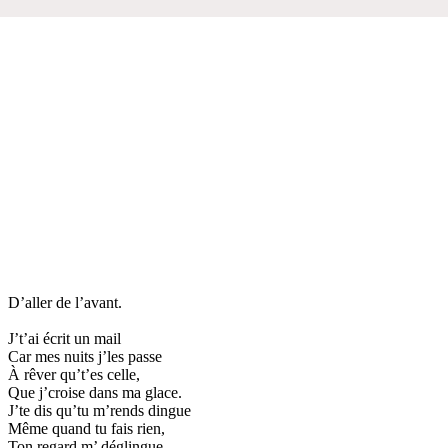
D’aller de l’avant.
J’t’ai écrit un mail
Car mes nuits j’les passe
À rêver qu’t’es celle,
Que j’croise dans ma glace.
J’te dis qu’tu m’rends dingue
Même quand tu fais rien,
Ton regard m’ déglingue