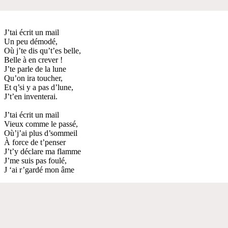
J’tai écrit un mail
Un peu démodé,
Où j’te dis qu’t’es belle,
Belle à en crever !
J’te parle de la lune
Qu’on ira toucher,
Et q’si y a pas d’lune,
J’t’en inventerai.
J’tai écrit un mail
Vieux comme le passé,
Où’j’ai plus d’sommeil
À force de t’penser
J’t’y déclare ma flamme
J’me suis pas foulé,
J ‘ai r’gardé mon âme