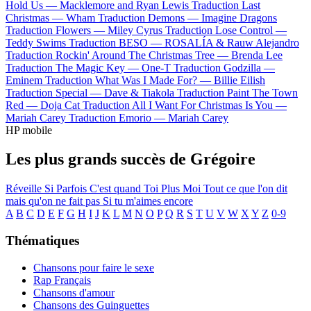
Hold Us —
Macklemore and Ryan Lewis
Traduction Last
Christmas —
Wham
Traduction Demons —
Imagine Dragons
Traduction Flowers —
Miley Cyrus
Traduction Lose Control —
Teddy Swims
Traduction BESO —
ROSALÍA & Rauw Alejandro
Traduction Rockin' Around The Christmas Tree —
Brenda Lee
Traduction The Magic Key —
One-T
Traduction Godzilla —
Eminem
Traduction What Was I Made For? —
Billie Eilish
Traduction Special —
Dave & Tiakola
Traduction Paint The Town
Red —
Doja Cat
Traduction All I Want For Christmas Is You —
Mariah Carey
Traduction Emorio —
Mariah Carey
HP mobile
Les plus grands succès de Grégoire
Réveille
Si Parfois
C'est quand
Toi Plus Moi
Tout ce que l'on dit
mais qu'on ne fait pas
Si tu m'aimes encore
A
B
C
D
E
F
G
H
I
J
K
L
M
N
O
P
Q
R
S
T
U
V
W
X
Y
Z
0-9
Thématiques
Chansons pour faire le sexe
Rap Français
Chansons d'amour
Chansons des Guinguettes