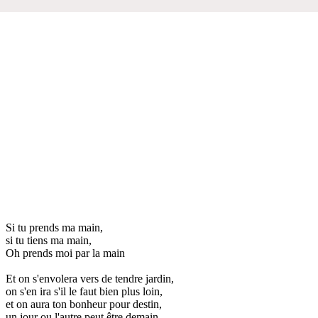
Si tu prends ma main,
si tu tiens ma main,
Oh prends moi par la main
Et on s'envolera vers de tendre jardin,
on s'en ira s'il le faut bien plus loin,
et on aura ton bonheur pour destin,
un jour ou l'autre peut être demain.