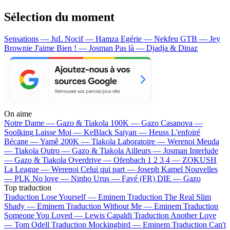
Sélection du moment
Sensations — JuL
Nocif — Hamza
Egérie — Nekfeu
GTB — Jey
Brownie
J'aime Bien ! — Josman
Pas là — Djadja & Dinaz
On aime
Notre Dame —
Gazo & Tiakola
100K —
Gazo
Casanova —
Soolking
Laisse Moi —
KeBlack
Saiyan —
Heuss L'enfoiré
Bécane —
Yamê
200K —
Tiakola
Laboratoire —
Werenoi
Meuda
—
Tiakola
Outro —
Gazo & Tiakola
Ailleurs —
Josman
Interlude
—
Gazo & Tiakola
Overdrive —
Ofenbach
1 2 3 4 —
ZOKUSH
La League —
Werenoi
Celui qui part —
Joseph Kamel
Nouvelles
—
PLK
No love —
Ninho
Urus —
Favé (FR)
DIE —
Gazo
Top traduction
Traduction Lose Yourself —
Eminem
Traduction The Real Slim
Shady —
Eminem
Traduction Without Me —
Eminem
Traduction
Someone You Loved —
Lewis Capaldi
Traduction Another Love
—
Tom Odell
Traduction Mockingbird —
Eminem
Traduction Can't