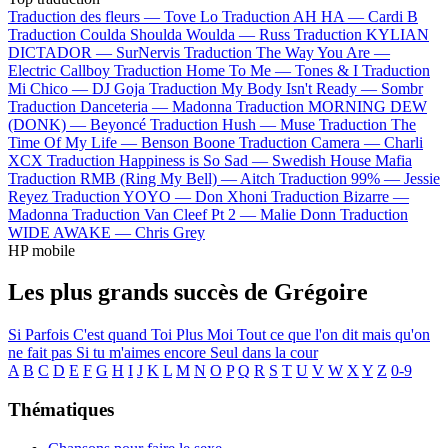
Traduction des fleurs —
Tove Lo
Traduction AH HA —
Cardi B
Traduction Coulda Shoulda Woulda —
Russ
Traduction KYLIAN
DICTADOR —
SurNervis
Traduction The Way You Are —
Electric Callboy
Traduction Home To Me —
Tones & I
Traduction
Mi Chico —
DJ Goja
Traduction My Body Isn't Ready —
Sombr
Traduction Danceteria —
Madonna
Traduction MORNING DEW
(DONK) —
Beyoncé
Traduction Hush —
Muse
Traduction The
Time Of My Life —
Benson Boone
Traduction Camera —
Charli
XCX
Traduction Happiness is So Sad —
Swedish House Mafia
Traduction RMB (Ring My Bell) —
Aitch
Traduction 99% —
Jessie
Reyez
Traduction YOYO —
Don Xhoni
Traduction Bizarre —
Madonna
Traduction Van Cleef Pt 2 —
Malie Donn
Traduction
WIDE AWAKE —
Chris Grey
HP mobile
Les plus grands succès de Grégoire
Si Parfois
C'est quand
Toi Plus Moi
Tout ce que l'on dit mais qu'on
ne fait pas
Si tu m'aimes encore
Seul dans la cour
A
B
C
D
E
F
G
H
I
J
K
L
M
N
O
P
Q
R
S
T
U
V
W
X
Y
Z
0-9
Thématiques