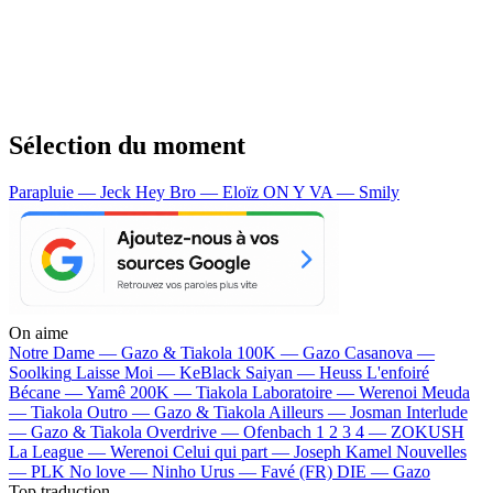
Sélection du moment
Parapluie — Jeck
Hey Bro — Eloïz
ON Y VA — Smily
On aime
Notre Dame —
Gazo & Tiakola
100K —
Gazo
Casanova —
Soolking
Laisse Moi —
KeBlack
Saiyan —
Heuss L'enfoiré
Bécane —
Yamê
200K —
Tiakola
Laboratoire —
Werenoi
Meuda
—
Tiakola
Outro —
Gazo & Tiakola
Ailleurs —
Josman
Interlude
—
Gazo & Tiakola
Overdrive —
Ofenbach
1 2 3 4 —
ZOKUSH
La League —
Werenoi
Celui qui part —
Joseph Kamel
Nouvelles
—
PLK
No love —
Ninho
Urus —
Favé (FR)
DIE —
Gazo
Top traduction