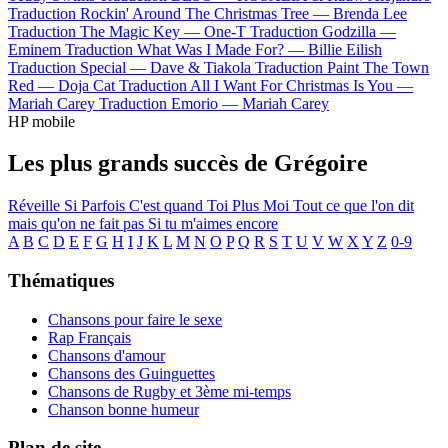
Traduction Rockin' Around The Christmas Tree —
Brenda Lee
Traduction The Magic Key —
One-T
Traduction Godzilla —
Eminem
Traduction What Was I Made For? —
Billie Eilish
Traduction Special —
Dave & Tiakola
Traduction Paint The Town
Red —
Doja Cat
Traduction All I Want For Christmas Is You —
Mariah Carey
Traduction Emorio —
Mariah Carey
HP mobile
Les plus grands succès de Grégoire
Réveille
Si Parfois
C'est quand
Toi Plus Moi
Tout ce que l'on dit
mais qu'on ne fait pas
Si tu m'aimes encore
A
B
C
D
E
F
G
H
I
J
K
L
M
N
O
P
Q
R
S
T
U
V
W
X
Y
Z
0-9
Thématiques
Chansons pour faire le sexe
Rap Français
Chansons d'amour
Chansons des Guinguettes
Chansons de Rugby et 3ème mi-temps
Chanson bonne humeur
Plan de site