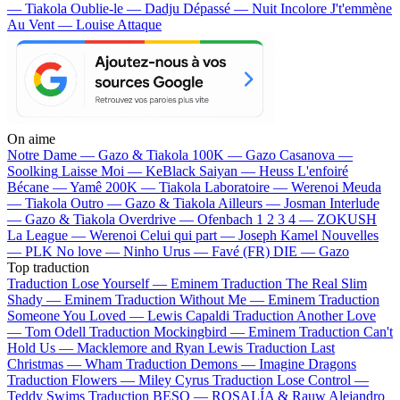
— Tiakola
Oublie-le — Dadju
Dépassé — Nuit Incolore
J't'emmène
Au Vent — Louise Attaque
On aime
Notre Dame —
Gazo & Tiakola
100K —
Gazo
Casanova —
Soolking
Laisse Moi —
KeBlack
Saiyan —
Heuss L'enfoiré
Bécane —
Yamê
200K —
Tiakola
Laboratoire —
Werenoi
Meuda
—
Tiakola
Outro —
Gazo & Tiakola
Ailleurs —
Josman
Interlude
—
Gazo & Tiakola
Overdrive —
Ofenbach
1 2 3 4 —
ZOKUSH
La League —
Werenoi
Celui qui part —
Joseph Kamel
Nouvelles
—
PLK
No love —
Ninho
Urus —
Favé (FR)
DIE —
Gazo
Top traduction
Traduction Lose Yourself —
Eminem
Traduction The Real Slim
Shady —
Eminem
Traduction Without Me —
Eminem
Traduction
Someone You Loved —
Lewis Capaldi
Traduction Another Love
—
Tom Odell
Traduction Mockingbird —
Eminem
Traduction Can't
Hold Us —
Macklemore and Ryan Lewis
Traduction Last
Christmas —
Wham
Traduction Demons —
Imagine Dragons
Traduction Flowers —
Miley Cyrus
Traduction Lose Control —
Teddy Swims
Traduction BESO —
ROSALÍA & Rauw Alejandro