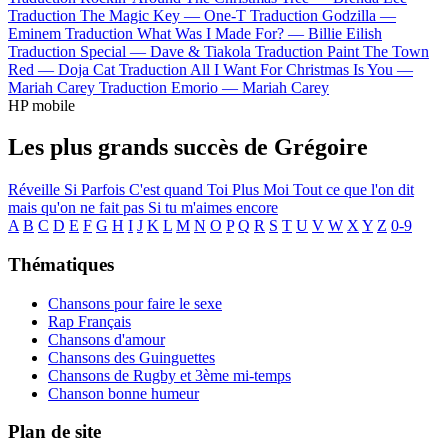
Traduction The Magic Key —
One-T
Traduction Godzilla —
Eminem
Traduction What Was I Made For? —
Billie Eilish
Traduction Special —
Dave & Tiakola
Traduction Paint The Town
Red —
Doja Cat
Traduction All I Want For Christmas Is You —
Mariah Carey
Traduction Emorio —
Mariah Carey
HP mobile
Les plus grands succès de Grégoire
Réveille
Si Parfois
C'est quand
Toi Plus Moi
Tout ce que l'on dit
mais qu'on ne fait pas
Si tu m'aimes encore
A
B
C
D
E
F
G
H
I
J
K
L
M
N
O
P
Q
R
S
T
U
V
W
X
Y
Z
0-9
Thématiques
Chansons pour faire le sexe
Rap Français
Chansons d'amour
Chansons des Guinguettes
Chansons de Rugby et 3ème mi-temps
Chanson bonne humeur
Plan de site