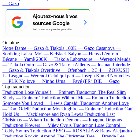
— Gazo
On aime
Notre Dame —
Gazo & Tiakola
100K —
Gazo
Casanova —
Soolking
Laisse Moi —
KeBlack
Saiyan —
Heuss L'enfoiré
Bécane —
Yamê
200K —
Tiakola
Laboratoire —
Werenoi
Meuda
—
Tiakola
Outro —
Gazo & Tiakola
Ailleurs —
Josman
Interlude
—
Gazo & Tiakola
Overdrive —
Ofenbach
1 2 3 4 —
ZOKUSH
La League —
Werenoi
Celui qui part —
Joseph Kamel
Nouvelles
—
PLK
No love —
Ninho
Urus —
Favé (FR)
DIE —
Gazo
Top traduction
Traduction Lose Yourself —
Eminem
Traduction The Real Slim
Shady —
Eminem
Traduction Without Me —
Eminem
Traduction
Someone You Loved —
Lewis Capaldi
Traduction Another Love
—
Tom Odell
Traduction Mockingbird —
Eminem
Traduction Can't
Hold Us —
Macklemore and Ryan Lewis
Traduction Last
Christmas —
Wham
Traduction Demons —
Imagine Dragons
Traduction Flowers —
Miley Cyrus
Traduction Lose Control —
Teddy Swims
Traduction BESO —
ROSALÍA & Rauw Alejandro
Traduction Rockin' Around The Christmas Tree —
Brenda Lee