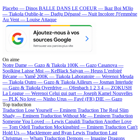
Placebo — Dinos
BALLE DANS LE COEUR — Ikaz Boi
M3lo
— Tiakola
Oublie-le — Dadju
Dépassé — Nuit Incolore
J't'emmène
Au Vent — Louise Attaque
On aime
Notre Dame —
Gazo & Tiakola
100K —
Gazo
Casanova —
Soolking
Laisse Moi —
KeBlack
Saiyan —
Heuss L'enfoiré
Bécane —
Yamê
200K —
Tiakola
Laboratoire —
Werenoi
Meuda
—
Tiakola
Outro —
Gazo & Tiakola
Ailleurs —
Josman
Interlude
—
Gazo & Tiakola
Overdrive —
Ofenbach
1 2 3 4 —
ZOKUSH
La League —
Werenoi
Celui qui part —
Joseph Kamel
Nouvelles
—
PLK
No love —
Ninho
Urus —
Favé (FR)
DIE —
Gazo
Top traduction
Traduction Lose Yourself —
Eminem
Traduction The Real Slim
Shady —
Eminem
Traduction Without Me —
Eminem
Traduction
Someone You Loved —
Lewis Capaldi
Traduction Another Love
—
Tom Odell
Traduction Mockingbird —
Eminem
Traduction Can't
Hold Us —
Macklemore and Ryan Lewis
Traduction Last
Christmas —
Wham
Traduction Demons —
Imagine Dragons