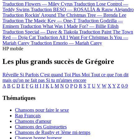
Traduction Flowers —
Miley Cyrus
Traduction Lose Control —
Teddy Swims
Traduction BESO —
ROSALÍA & Rauw Alejandro
Traduction Rockin' Around The Christmas Tree —
Brenda Lee
Traduction The Magic Key —
One-T
Traduction Godzilla —
Eminem
Traduction What Was I Made For? —
Billie Eilish
Traduction Special —
Dave & Tiakola
Traduction Paint The Town
Red —
Doja Cat
Traduction All I Want For Christmas Is You —
Mariah Carey
Traduction Emorio —
Mariah Carey
HP mobile
Les plus grands succès de Grégoire
Réveille
Si Parfois
C'est quand
Toi Plus Moi
Tout ce que l'on dit
mais qu'on ne fait pas
Si tu m'aimes encore
A
B
C
D
E
F
G
H
I
J
K
L
M
N
O
P
Q
R
S
T
U
V
W
X
Y
Z
0-9
Thématiques
Chansons pour faire le sexe
Rap Français
Chansons d'amour
Chansons des Guinguettes
Chansons de Rugby et 3ème mi-temps
Chanson bonne humeur