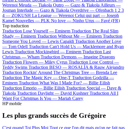
Werenoi
Meuda —
Tiakola
Outro —
Gazo & Tiakola
Ailleurs —
Josman
Interlude —
Gazo & Tiakola
Overdrive —
Ofenbach
1 2 3
4 —
ZOKUSH
La League —
Werenoi
Celui qui part —
Joseph
Kamel
Nouvelles —
PLK
No love —
Ninho
Urus —
Favé (FR)
Top traduction
Traduction Lose Yourself —
Eminem
Traduction The Real Slim
Shady —
Eminem
Traduction Without Me —
Eminem
Traduction
Someone You Loved —
Lewis Capaldi
Traduction Another Love
—
Tom Odell
Traduction Can't Hold Us —
Macklemore and Ryan
Lewis
Traduction Mockingbird —
Eminem
Traduction Last
Christmas —
Wham
Traduction Demons —
Imagine Dragons
Traduction Flowers —
Miley Cyrus
Traduction Lose Control —
Teddy Swims
Traduction BESO —
ROSALÍA & Rauw Alejandro
Traduction Rockin' Around The Christmas Tree —
Brenda Lee
Traduction The Magic Key —
One-T
Traduction Godzilla —
Eminem
Traduction What Was I Made For? —
Billie Eilish
Traduction Emorio —
Billie Eilish
Traduction Special —
Dave &
Tiakola
Traduction Daylight —
David Kushner
Traduction All I
Want For Christmas Is You —
Mariah Carey
HP mobile
Les plus grands succès de Grégoire
C'est quand
Toi Plus Moi
Tout ce que l'on dit mais qu'on ne fait pas