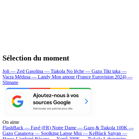
Sélection du moment
Joli — Zed
Gasolina — Tiakola
No lèche — Gazo
Tiki taka —
Vacra
Médusa — Landy
Mon amour (France Eurovision 2024) —
Slimane
On aime
FlashBack —
Favé (FR)
Notre Dame —
Gazo & Tiakola
100K —
Gazo
Casanova —
Soolking
Laisse Moi —
KeBlack
Saiyan —
Heuss L'enfoiré
Bécane —
Yamê
200K —
Tiakola
Laboratoire —