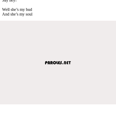
Say hey!
Well she’s my bud
And she’s my soul