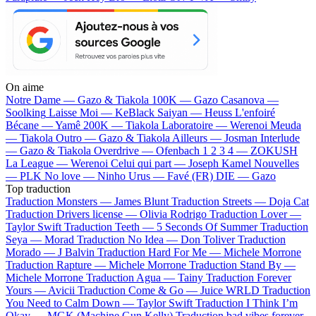
On aime
Notre Dame —
Gazo & Tiakola
100K —
Gazo
Casanova —
Soolking
Laisse Moi —
KeBlack
Saiyan —
Heuss L'enfoiré
Bécane —
Yamê
200K —
Tiakola
Laboratoire —
Werenoi
Meuda
—
Tiakola
Outro —
Gazo & Tiakola
Ailleurs —
Josman
Interlude
—
Gazo & Tiakola
Overdrive —
Ofenbach
1 2 3 4 —
ZOKUSH
La League —
Werenoi
Celui qui part —
Joseph Kamel
Nouvelles
—
PLK
No love —
Ninho
Urus —
Favé (FR)
DIE —
Gazo
Top traduction
Traduction Monsters —
James Blunt
Traduction Streets —
Doja Cat
Traduction Drivers license —
Olivia Rodrigo
Traduction Lover —
Taylor Swift
Traduction Teeth —
5 Seconds Of Summer
Traduction
Seya —
Morad
Traduction No Idea —
Don Toliver
Traduction
Morado —
J Balvin
Traduction Hard For Me —
Michele Morrone
Traduction Rapture —
Michele Morrone
Traduction Stand By —
Michele Morrone
Traduction Agua —
Tainy
Traduction Forever
Yours —
Avicii
Traduction Come & Go —
Juice WRLD
Traduction
You Need to Calm Down —
Taylor Swift
Traduction I Think I’m
Okay —
MGK (Machine Gun Kelly)
Traduction bad vibes forever