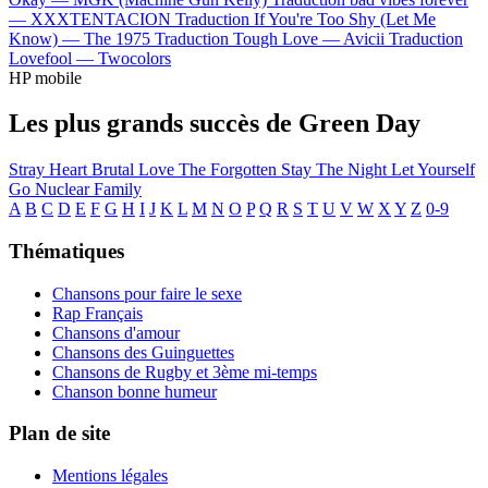
—
XXXTENTACION
Traduction If You're Too Shy (Let Me
Know) —
The 1975
Traduction Tough Love —
Avicii
Traduction
Lovefool —
Twocolors
HP mobile
Les plus grands succès de Green Day
Stray Heart
Brutal Love
The Forgotten
Stay The Night
Let Yourself
Go
Nuclear Family
A
B
C
D
E
F
G
H
I
J
K
L
M
N
O
P
Q
R
S
T
U
V
W
X
Y
Z
0-9
Thématiques
Chansons pour faire le sexe
Rap Français
Chansons d'amour
Chansons des Guinguettes
Chansons de Rugby et 3ème mi-temps
Chanson bonne humeur
Plan de site
Mentions légales