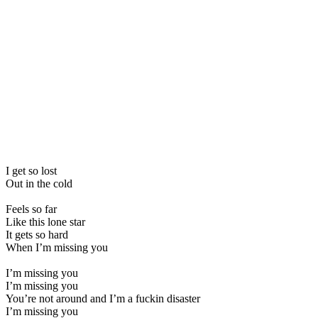
I get so lost
Out in the cold
Feels so far
Like this lone star
It gets so hard
When I’m missing you
I’m missing you
I’m missing you
You’re not around and I’m a fuckin disaster
I’m missing you