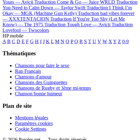
Yours —
Avicii
Traduction Come & Go —
Juice WRLD
Traduction
You Need to Calm Down —
Taylor Swift
Traduction I Think I’m
Okay —
MGK (Machine Gun Kelly)
Traduction bad vibes forever
—
XXXTENTACION
Traduction If You're Too Shy (Let Me
Know) —
The 1975
Traduction Tough Love —
Avicii
Traduction
Lovefool —
Twocolors
HP mobile
A
B
C
D
E
F
G
H
I
J
K
L
M
N
O
P
Q
R
S
T
U
V
W
X
Y
Z
0-9
Thématiques
Chansons pour faire le sexe
Rap Français
Chansons d'amour
Chansons des Guinguettes
Chansons de Rugby et 3ème mi-temps
Chanson bonne humeur
Plan de site
Mentions légales
Paramètres cookies
Cookie Settings
© 2026 Paroles.net — Tous droits réservés