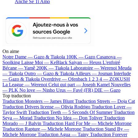
Anche Se Ti Amo
On aime
Notre Dame —
Gazo & Tiakola
100K —
Gazo
Casanova —
Soolking
Laisse Moi —
KeBlack
Saiyan —
Heuss L'enfoiré
Bécane —
Yamê
200K —
Tiakola
Laboratoire —
Werenoi
Meuda
—
Tiakola
Outro —
Gazo & Tiakola
Ailleurs —
Josman
Interlude
—
Gazo & Tiakola
Overdrive —
Ofenbach
1 2 3 4 —
ZOKUSH
La League —
Werenoi
Celui qui part —
Joseph Kamel
Nouvelles
—
PLK
No love —
Ninho
Urus —
Favé (FR)
DIE —
Gazo
Top traduction
Traduction Monsters —
James Blunt
Traduction Streets —
Doja Cat
Traduction Drivers license —
Olivia Rodrigo
Traduction Lover —
Taylor Swift
Traduction Teeth —
5 Seconds Of Summer
Traduction
Seya —
Morad
Traduction No Idea —
Don Toliver
Traduction
Morado —
J Balvin
Traduction Hard For Me —
Michele Morrone
Traduction Rapture —
Michele Morrone
Traduction Stand By —
Michele Morrone
Traduction Agua —
Tainy
Traduction Forever