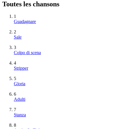
Toutes les chansons
1
Guadagnare
2
Sale
3
Colpo di scena
4
Stripper
5
Gloria
6
Adulti
7
Stanza
8