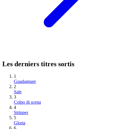
Les derniers titres sortis
1
Guadagnare
2
Sale
3
Colpo di scena
4
Stripper
5
Gloria
6