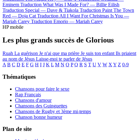
Eminem
Traduction What Was I Made For? —
Billie Eilish
Traduction Special —
Dave & Tiakola
Traduction Paint The Town
Red —
Doja Cat
Traduction All I Want For Christmas Is You —
Mariah Carey
Traduction Emorio —
Mariah Carey
HP mobile
Les plus grands succès de Glorious
Ruah
La guérison
Je n'ai que ma prière
Je suis ton enfant
Ils priaient
au nom de Jésus
Laisse-moi te parler de Jésus
A
B
C
D
E
F
G
H
I
J
K
L
M
N
O
P
Q
R
S
T
U
V
W
X
Y
Z
0-9
Thématiques
Chansons pour faire le sexe
Rap Français
Chansons d'amour
Chansons des Guinguettes
Chansons de Rugby et 3ème mi-temps
Chanson bonne humeur
Plan de site