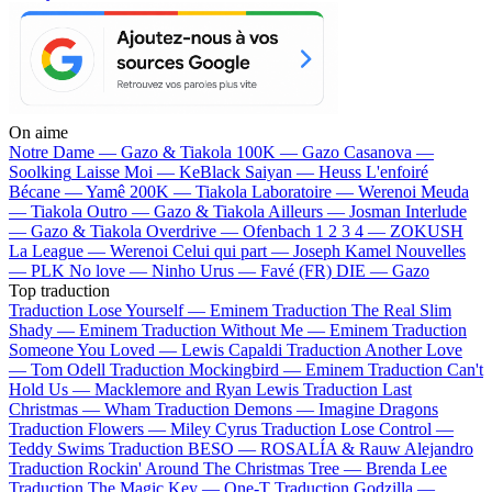
On aime
Notre Dame —
Gazo & Tiakola
100K —
Gazo
Casanova —
Soolking
Laisse Moi —
KeBlack
Saiyan —
Heuss L'enfoiré
Bécane —
Yamê
200K —
Tiakola
Laboratoire —
Werenoi
Meuda
—
Tiakola
Outro —
Gazo & Tiakola
Ailleurs —
Josman
Interlude
—
Gazo & Tiakola
Overdrive —
Ofenbach
1 2 3 4 —
ZOKUSH
La League —
Werenoi
Celui qui part —
Joseph Kamel
Nouvelles
—
PLK
No love —
Ninho
Urus —
Favé (FR)
DIE —
Gazo
Top traduction
Traduction Lose Yourself —
Eminem
Traduction The Real Slim
Shady —
Eminem
Traduction Without Me —
Eminem
Traduction
Someone You Loved —
Lewis Capaldi
Traduction Another Love
—
Tom Odell
Traduction Mockingbird —
Eminem
Traduction Can't
Hold Us —
Macklemore and Ryan Lewis
Traduction Last
Christmas —
Wham
Traduction Demons —
Imagine Dragons
Traduction Flowers —
Miley Cyrus
Traduction Lose Control —
Teddy Swims
Traduction BESO —
ROSALÍA & Rauw Alejandro
Traduction Rockin' Around The Christmas Tree —
Brenda Lee
Traduction The Magic Key —
One-T
Traduction Godzilla —