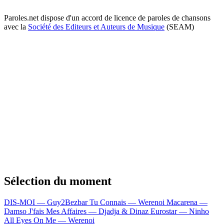
Paroles.net dispose d'un accord de licence de paroles de chansons
avec la
Société des Editeurs et Auteurs de Musique
(SEAM)
Sélection du moment
DIS-MOI — Guy2Bezbar
Tu Connais — Werenoi
Macarena —
Damso
J'fais Mes Affaires — Djadja & Dinaz
Eurostar — Ninho
All Eyes On Me — Werenoi