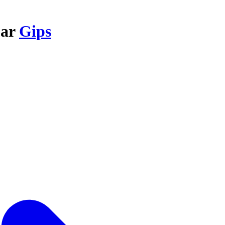
par
Gips