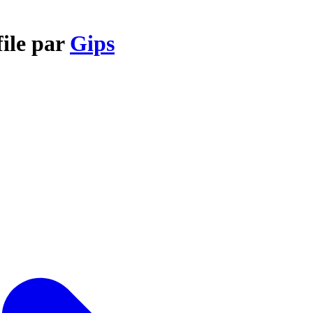
file par
Gips