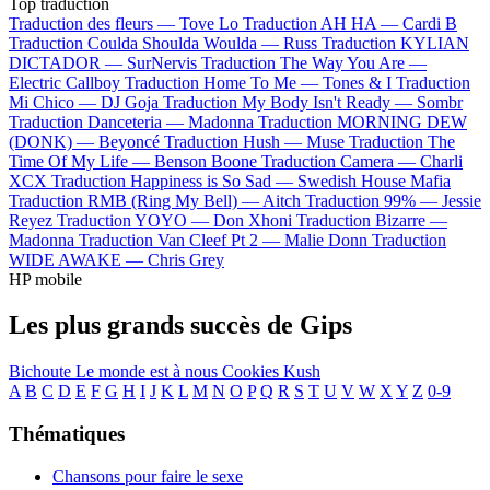
Top traduction
Traduction des fleurs —
Tove Lo
Traduction AH HA —
Cardi B
Traduction Coulda Shoulda Woulda —
Russ
Traduction KYLIAN
DICTADOR —
SurNervis
Traduction The Way You Are —
Electric Callboy
Traduction Home To Me —
Tones & I
Traduction
Mi Chico —
DJ Goja
Traduction My Body Isn't Ready —
Sombr
Traduction Danceteria —
Madonna
Traduction MORNING DEW
(DONK) —
Beyoncé
Traduction Hush —
Muse
Traduction The
Time Of My Life —
Benson Boone
Traduction Camera —
Charli
XCX
Traduction Happiness is So Sad —
Swedish House Mafia
Traduction RMB (Ring My Bell) —
Aitch
Traduction 99% —
Jessie
Reyez
Traduction YOYO —
Don Xhoni
Traduction Bizarre —
Madonna
Traduction Van Cleef Pt 2 —
Malie Donn
Traduction
WIDE AWAKE —
Chris Grey
HP mobile
Les plus grands succès de Gips
Bichoute
Le monde est à nous
Cookies Kush
A
B
C
D
E
F
G
H
I
J
K
L
M
N
O
P
Q
R
S
T
U
V
W
X
Y
Z
0-9
Thématiques
Chansons pour faire le sexe