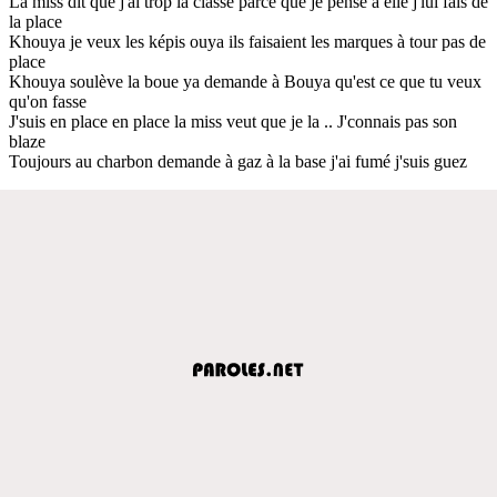
La miss dit que j'ai trop la classe parce que je pense à elle j'lui fais de
la place
Khouya je veux les képis ouya ils faisaient les marques à tour pas de
place
Khouya soulève la boue ya demande à Bouya qu'est ce que tu veux
qu'on fasse
J'suis en place en place la miss veut que je la .. J'connais pas son
blaze
Toujours au charbon demande à gaz à la base j'ai fumé j'suis guez