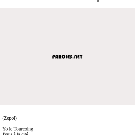
(Zepol)
Yo le Tourcoing
J'suis à la cité