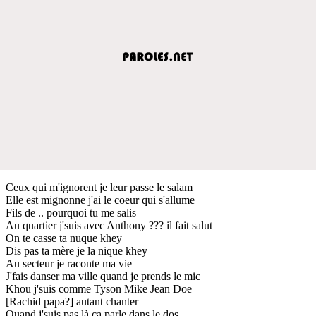
Ceux qui m'ignorent je leur passe le salam
Elle est mignonne j'ai le coeur qui s'allume
Fils de .. pourquoi tu me salis
Au quartier j'suis avec Anthony ??? il fait salut
On te casse ta nuque khey
Dis pas ta mère je la nique khey
Au secteur je raconte ma vie
J'fais danser ma ville quand je prends le mic
Khou j'suis comme Tyson Mike Jean Doe
[Rachid papa?] autant chanter
Quand j'suis pas là ça parle dans le dos