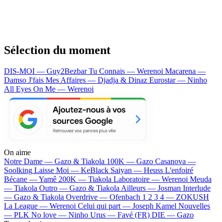
Sélection du moment
DIS-MOI — Guy2Bezbar
Tu Connais — Werenoi
Macarena —
Damso
J'fais Mes Affaires — Djadja & Dinaz
Eurostar — Ninho
All Eyes On Me — Werenoi
On aime
Notre Dame —
Gazo & Tiakola
100K —
Gazo
Casanova —
Soolking
Laisse Moi —
KeBlack
Saiyan —
Heuss L'enfoiré
Bécane —
Yamê
200K —
Tiakola
Laboratoire —
Werenoi
Meuda
—
Tiakola
Outro —
Gazo & Tiakola
Ailleurs —
Josman
Interlude
—
Gazo & Tiakola
Overdrive —
Ofenbach
1 2 3 4 —
ZOKUSH
La League —
Werenoi
Celui qui part —
Joseph Kamel
Nouvelles
—
PLK
No love —
Ninho
Urus —
Favé (FR)
DIE —
Gazo