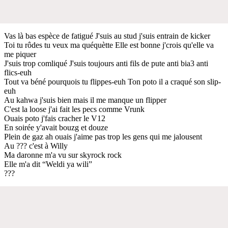
Vas là bas espèce de fatigué J'suis au stud j'suis entrain de kicker
Toi tu rôdes tu veux ma quéquètte Elle est bonne j'crois qu'elle va
me piquer
J'suis trop comliqué J'suis toujours anti fils de pute anti bia3 anti
flics-euh
Tout va béné pourquois tu flippes-euh Ton poto il a craqué son slip-
euh
Au kahwa j'suis bien mais il me manque un flipper
C'est la loose j'ai fait les pecs comme Vrunk
Ouais poto j'fais cracher le V12
En soirée y'avait bouzg et douze
Plein de gaz ah ouais j'aime pas trop les gens qui me jalousent
Au ??? c'est à Willy
Ma daronne m'a vu sur skyrock rock
Elle m'a dit “Weldi ya wili”
???