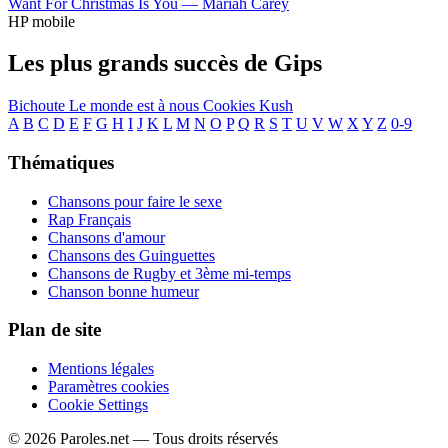
Want For Christmas Is You —
Mariah Carey
HP mobile
Les plus grands succès de Gips
Bichoute
Le monde est à nous
Cookies Kush
A
B
C
D
E
F
G
H
I
J
K
L
M
N
O
P
Q
R
S
T
U
V
W
X
Y
Z
0-9
Thématiques
Chansons pour faire le sexe
Rap Français
Chansons d'amour
Chansons des Guinguettes
Chansons de Rugby et 3ème mi-temps
Chanson bonne humeur
Plan de site
Mentions légales
Paramètres cookies
Cookie Settings
© 2026 Paroles.net — Tous droits réservés