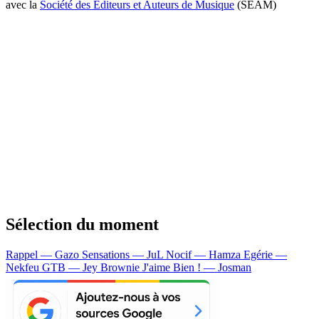
avec la
Société des Editeurs et Auteurs de Musique
(SEAM)
Sélection du moment
Rappel — Gazo
Sensations — JuL
Nocif — Hamza
Egérie —
Nekfeu
GTB — Jey Brownie
J'aime Bien ! — Josman