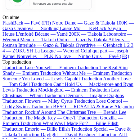
On aime
FlashBack —
Favé (FR)
Notre Dame —
Gazo & Tiakola
100K —
Gazo
Casanova —
Soolking
Laisse Moi —
KeBlack
Saiyan —
Heuss L'enfoiré
Bécane —
Yamê
200K —
Tiakola
Laboratoire —
Werenoi
Meuda —
Tiakola
Outro —
Gazo & Tiakola
Ailleurs —
Josman
Interlude —
Gazo & Tiakola
Overdrive —
Ofenbach
1 2 3
4 —
ZOKUSH
La League —
Werenoi
Celui qui part —
Joseph
Kamel
Nouvelles —
PLK
No love —
Ninho
Urus —
Favé (FR)
Top traduction
Traduction Lose Yourself —
Eminem
Traduction The Real Slim
Shady —
Eminem
Traduction Without Me —
Eminem
Traduction
Someone You Loved —
Lewis Capaldi
Traduction Another Love
—
Tom Odell
Traduction Can't Hold Us —
Macklemore and Ryan
Lewis
Traduction Mockingbird —
Eminem
Traduction Last
Christmas —
Wham
Traduction Demons —
Imagine Dragons
Traduction Flowers —
Miley Cyrus
Traduction Lose Control —
Teddy Swims
Traduction BESO —
ROSALÍA & Rauw Alejandro
Traduction Rockin' Around The Christmas Tree —
Brenda Lee
Traduction The Magic Key —
One-T
Traduction Godzilla —
Eminem
Traduction What Was I Made For? —
Billie Eilish
Traduction Emorio —
Billie Eilish
Traduction Special —
Dave &
Tiakola
Traduction Daylight —
David Kushner
Traduction All I