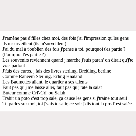
J'ramène pas d'filles chez moi, des fois j'ai l'impression qu'les gens
ils m'surveillent (ils m'surveillent)
J'ai du mal à t'oublier, des fois j'pense à toi, pourquoi t'es partie ?
(Pourquoi t'es partie ?)
Les souvenirs reviennent quand j'marche j'suis paran' on dirait qu'j'te
vois partout
J'fais des euros, j'fais des livres sterling, Breitling, berline
Comme Raheem Sterling, Erling Haaland
Les Baumettes allant, le quartier a ses talents
Faut pas qu'j'me laisse aller, faut pas qu'j'rate la salat
Buteur comme Cri'-Cri' ou Salah
Trahir un poto c'est trop sale, ça cause les gens si j'traine tout seul
Tu parles sur moi, toi j'vais te salir, ce soir j'dis tout la prod' est salée