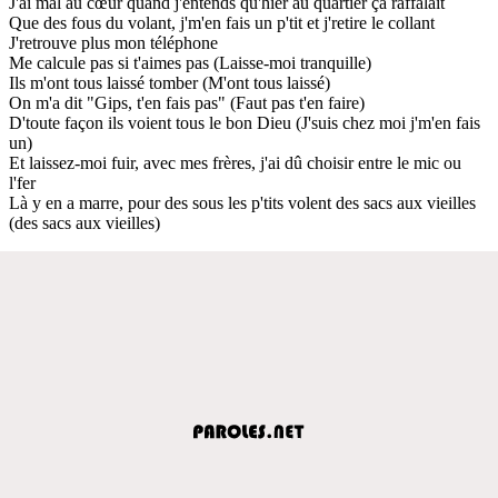
J'ai mal au cœur quand j'entends qu'hier au quartier ça raffalait
Que des fous du volant, j'm'en fais un p'tit et j'retire le collant
J'retrouve plus mon téléphone
Me calcule pas si t'aimes pas (Laisse-moi tranquille)
Ils m'ont tous laissé tomber (M'ont tous laissé)
On m'a dit "Gips, t'en fais pas" (Faut pas t'en faire)
D'toute façon ils voient tous le bon Dieu (J'suis chez moi j'm'en fais
un)
Et laissez-moi fuir, avec mes frères, j'ai dû choisir entre le mic ou
l'fer
Là y en a marre, pour des sous les p'tits volent des sacs aux vieilles
(des sacs aux vieilles)