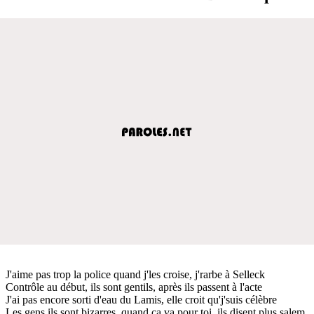
J'aime pas trop la police quand j'les croise, j'rarbe à Selleck
Contrôle au début, ils sont gentils, après ils passent à l'acte
J'ai pas encore sorti d'eau du Lamis, elle croit qu'j'suis célèbre
Les gens ils sont bizarres, quand ça va pour toi, ils disent plus salem