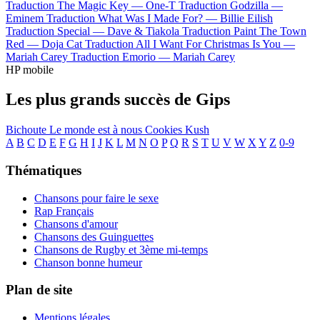
Traduction The Magic Key —
One-T
Traduction Godzilla —
Eminem
Traduction What Was I Made For? —
Billie Eilish
Traduction Special —
Dave & Tiakola
Traduction Paint The Town
Red —
Doja Cat
Traduction All I Want For Christmas Is You —
Mariah Carey
Traduction Emorio —
Mariah Carey
HP mobile
Les plus grands succès de Gips
Bichoute
Le monde est à nous
Cookies Kush
A
B
C
D
E
F
G
H
I
J
K
L
M
N
O
P
Q
R
S
T
U
V
W
X
Y
Z
0-9
Thématiques
Chansons pour faire le sexe
Rap Français
Chansons d'amour
Chansons des Guinguettes
Chansons de Rugby et 3ème mi-temps
Chanson bonne humeur
Plan de site
Mentions légales