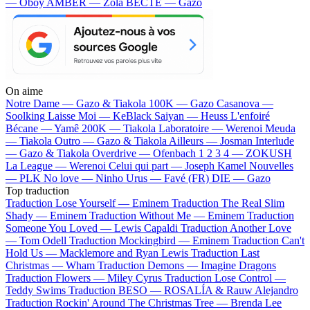
— Oboy
AMBER — Zola
BECTE — Gazo
On aime
Notre Dame —
Gazo & Tiakola
100K —
Gazo
Casanova —
Soolking
Laisse Moi —
KeBlack
Saiyan —
Heuss L'enfoiré
Bécane —
Yamê
200K —
Tiakola
Laboratoire —
Werenoi
Meuda
—
Tiakola
Outro —
Gazo & Tiakola
Ailleurs —
Josman
Interlude
—
Gazo & Tiakola
Overdrive —
Ofenbach
1 2 3 4 —
ZOKUSH
La League —
Werenoi
Celui qui part —
Joseph Kamel
Nouvelles
—
PLK
No love —
Ninho
Urus —
Favé (FR)
DIE —
Gazo
Top traduction
Traduction Lose Yourself —
Eminem
Traduction The Real Slim
Shady —
Eminem
Traduction Without Me —
Eminem
Traduction
Someone You Loved —
Lewis Capaldi
Traduction Another Love
—
Tom Odell
Traduction Mockingbird —
Eminem
Traduction Can't
Hold Us —
Macklemore and Ryan Lewis
Traduction Last
Christmas —
Wham
Traduction Demons —
Imagine Dragons
Traduction Flowers —
Miley Cyrus
Traduction Lose Control —
Teddy Swims
Traduction BESO —
ROSALÍA & Rauw Alejandro
Traduction Rockin' Around The Christmas Tree —
Brenda Lee