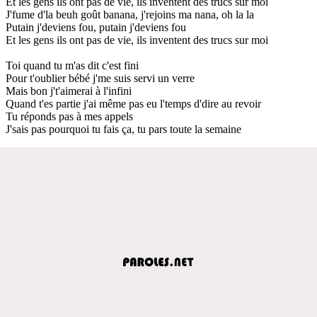
Et les gens ils ont pas de vie, ils inventent des trucs sur moi
J'fume d'la beuh goût banana, j'rejoins ma nana, oh la la
Putain j'deviens fou, putain j'deviens fou
Et les gens ils ont pas de vie, ils inventent des trucs sur moi
Toi quand tu m'as dit c'est fini
Pour t'oublier bébé j'me suis servi un verre
Mais bon j't'aimerai à l'infini
Quand t'es partie j'ai même pas eu l'temps d'dire au revoir
Tu réponds pas à mes appels
J'sais pas pourquoi tu fais ça, tu pars toute la semaine