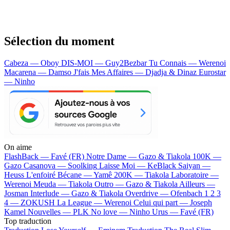
Sélection du moment
Cabeza — Oboy
DIS-MOI — Guy2Bezbar
Tu Connais — Werenoi
Macarena — Damso
J'fais Mes Affaires — Djadja & Dinaz
Eurostar
— Ninho
On aime
FlashBack —
Favé (FR)
Notre Dame —
Gazo & Tiakola
100K —
Gazo
Casanova —
Soolking
Laisse Moi —
KeBlack
Saiyan —
Heuss L'enfoiré
Bécane —
Yamê
200K —
Tiakola
Laboratoire —
Werenoi
Meuda —
Tiakola
Outro —
Gazo & Tiakola
Ailleurs —
Josman
Interlude —
Gazo & Tiakola
Overdrive —
Ofenbach
1 2 3
4 —
ZOKUSH
La League —
Werenoi
Celui qui part —
Joseph
Kamel
Nouvelles —
PLK
No love —
Ninho
Urus —
Favé (FR)
Top traduction