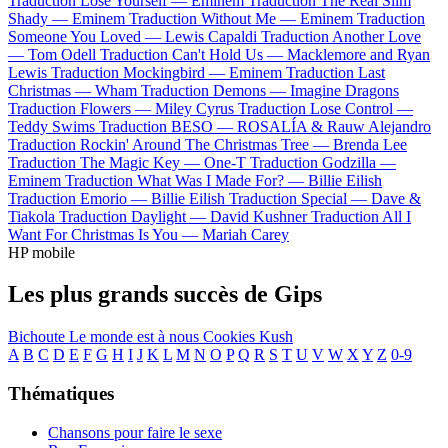
Traduction Lose Yourself —
Eminem
Traduction The Real Slim
Shady —
Eminem
Traduction Without Me —
Eminem
Traduction
Someone You Loved —
Lewis Capaldi
Traduction Another Love
—
Tom Odell
Traduction Can't Hold Us —
Macklemore and Ryan
Lewis
Traduction Mockingbird —
Eminem
Traduction Last
Christmas —
Wham
Traduction Demons —
Imagine Dragons
Traduction Flowers —
Miley Cyrus
Traduction Lose Control —
Teddy Swims
Traduction BESO —
ROSALÍA & Rauw Alejandro
Traduction Rockin' Around The Christmas Tree —
Brenda Lee
Traduction The Magic Key —
One-T
Traduction Godzilla —
Eminem
Traduction What Was I Made For? —
Billie Eilish
Traduction Emorio —
Billie Eilish
Traduction Special —
Dave &
Tiakola
Traduction Daylight —
David Kushner
Traduction All I
Want For Christmas Is You —
Mariah Carey
HP mobile
Les plus grands succès de Gips
Bichoute
Le monde est à nous
Cookies Kush
A
B
C
D
E
F
G
H
I
J
K
L
M
N
O
P
Q
R
S
T
U
V
W
X
Y
Z
0-9
Thématiques
Chansons pour faire le sexe