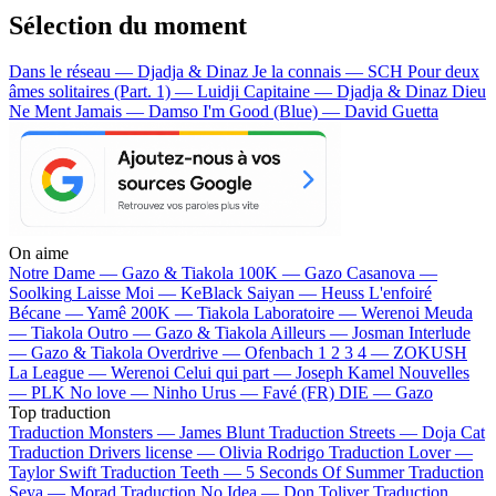
Sélection du moment
Dans le réseau — Djadja & Dinaz
Je la connais — SCH
Pour deux
âmes solitaires (Part. 1) — Luidji
Capitaine — Djadja & Dinaz
Dieu
Ne Ment Jamais — Damso
I'm Good (Blue) — David Guetta
On aime
Notre Dame —
Gazo & Tiakola
100K —
Gazo
Casanova —
Soolking
Laisse Moi —
KeBlack
Saiyan —
Heuss L'enfoiré
Bécane —
Yamê
200K —
Tiakola
Laboratoire —
Werenoi
Meuda
—
Tiakola
Outro —
Gazo & Tiakola
Ailleurs —
Josman
Interlude
—
Gazo & Tiakola
Overdrive —
Ofenbach
1 2 3 4 —
ZOKUSH
La League —
Werenoi
Celui qui part —
Joseph Kamel
Nouvelles
—
PLK
No love —
Ninho
Urus —
Favé (FR)
DIE —
Gazo
Top traduction
Traduction Monsters —
James Blunt
Traduction Streets —
Doja Cat
Traduction Drivers license —
Olivia Rodrigo
Traduction Lover —
Taylor Swift
Traduction Teeth —
5 Seconds Of Summer
Traduction
Seya —
Morad
Traduction No Idea —
Don Toliver
Traduction