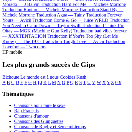
Morado —
J Balvin
Traduction Hard For Me —
Michele Morrone
Traduction Rapture —
Michele Morrone
Traduction Stand By —
Michele Morrone
Traduction Agua —
Tainy
Traduction Forever
Yours —
Avicii
Traduction Come & Go —
Juice WRLD
Traduction
You Need to Calm Down —
Taylor Swift
Traduction I Think I’m
Okay —
MGK (Machine Gun Kelly)
Traduction bad vibes forever
—
XXXTENTACION
Traduction If You're Too Shy (Let Me
Know) —
The 1975
Traduction Tough Love —
Avicii
Traduction
Lovefool —
Twocolors
HP mobile
Les plus grands succès de Gips
Bichoute
Le monde est à nous
Cookies Kush
A
B
C
D
E
F
G
H
I
J
K
L
M
N
O
P
Q
R
S
T
U
V
W
X
Y
Z
0-9
Thématiques
Chansons pour faire le sexe
Rap Français
Chansons d'amour
Chansons des Guinguettes
Chansons de Rugby et 3ème mi-temps
Chanson bonne humeur