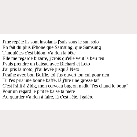
J'me répète ils sont insolants j'suis sous le sun solo
En fait du plus iPhone que Samsung, que Samsung
T'inquiètes c'est bidon, y'a rien la bête
Elle me regarde bizarre, j'crois qu'elle veut la beu-teu
J'vais prendre un bateau avec Bichard et Leto
J'ai pris la moto, j'l'ai levée jusqu'à Neto
J'traîne avec bon Buffle, toi t'as ouvert ton cul pour rien
Tu t'es pris une bonne baffe, là j'tire une grosse taf
C'est l'shit à Zbig, mon cerveau bug on m'dit "t'es chaud le boug"
Pour un regard le p'tit te baise ta mère
Au quartier y'a rien à faire, là c'est l'été, j'galère