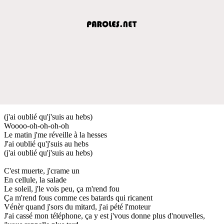
(j'ai oublié qu'j'suis au hebs)
Woooo-oh-oh-oh-oh
Le matin j'me réveille à la hesses
J'ai oublié qu'j'suis au hebs
(j'ai oublié qu'j'suis au hebs)
C'est muerte, j'crame un
En cellule, la salade
Le soleil, j'le vois peu, ça m'rend fou
Ça m'rend fous comme ces batards qui ricanent
Vénèr quand j'sors du mitard, j'ai pété l'moteur
J'ai cassé mon téléphone, ça y est j'vous donne plus d'nouvelles,