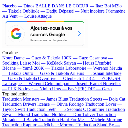
Placebo — Dinos
BALLE DANS LE COEUR — Ikaz Boi
M3lo
— Tiakola
Oublie-le — Dadju
Dépassé — Nuit Incolore
J't'emmène
Au Vent — Louise Attaque
On aime
Notre Dame —
Gazo & Tiakola
100K —
Gazo
Casanova —
Soolking
Laisse Moi —
KeBlack
Saiyan —
Heuss L'enfoiré
Bécane —
Yamê
200K —
Tiakola
Laboratoire —
Werenoi
Meuda
—
Tiakola
Outro —
Gazo & Tiakola
Ailleurs —
Josman
Interlude
—
Gazo & Tiakola
Overdrive —
Ofenbach
1 2 3 4 —
ZOKUSH
La League —
Werenoi
Celui qui part —
Joseph Kamel
Nouvelles
—
PLK
No love —
Ninho
Urus —
Favé (FR)
DIE —
Gazo
Top traduction
Traduction Monsters —
James Blunt
Traduction Streets —
Doja Cat
Traduction Drivers license —
Olivia Rodrigo
Traduction Lover —
Taylor Swift
Traduction Teeth —
5 Seconds Of Summer
Traduction
Seya —
Morad
Traduction No Idea —
Don Toliver
Traduction
Morado —
J Balvin
Traduction Hard For Me —
Michele Morrone
Traduction Rapture —
Michele Morrone
Traduction Stand By —