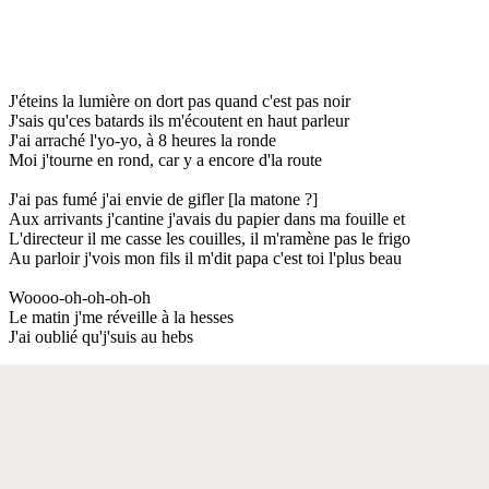
J'éteins la lumière on dort pas quand c'est pas noir
J'sais qu'ces batards ils m'écoutent en haut parleur
J'ai arraché l'yo-yo, à 8 heures la ronde
Moi j'tourne en rond, car y a encore d'la route
J'ai pas fumé j'ai envie de gifler [la matone ?]
Aux arrivants j'cantine j'avais du papier dans ma fouille et
L'directeur il me casse les couilles, il m'ramène pas le frigo
Au parloir j'vois mon fils il m'dit papa c'est toi l'plus beau
Woooo-oh-oh-oh-oh
Le matin j'me réveille à la hesses
J'ai oublié qu'j'suis au hebs