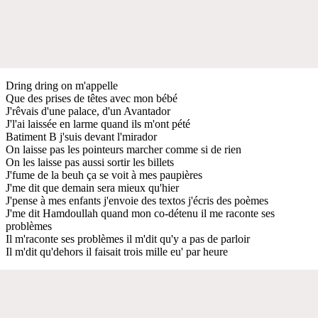
Dring dring on m'appelle
Que des prises de têtes avec mon bébé
J'rêvais d'une palace, d'un Avantador
J'l'ai laissée en larme quand ils m'ont pété
Batiment B j'suis devant l'mirador
On laisse pas les pointeurs marcher comme si de rien
On les laisse pas aussi sortir les billets
J'fume de la beuh ça se voit à mes paupières
J'me dit que demain sera mieux qu'hier
J'pense à mes enfants j'envoie des textos j'écris des poèmes
J'me dit Hamdoullah quand mon co-détenu il me raconte ses
problèmes
Il m'raconte ses problèmes il m'dit qu'y a pas de parloir
Il m'dit qu'dehors il faisait trois mille eu' par heure