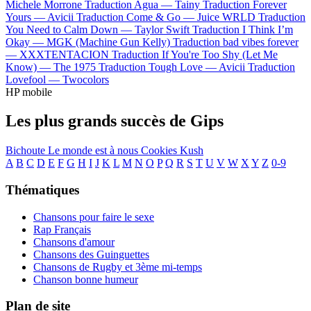
Michele Morrone
Traduction Agua —
Tainy
Traduction Forever
Yours —
Avicii
Traduction Come & Go —
Juice WRLD
Traduction
You Need to Calm Down —
Taylor Swift
Traduction I Think I’m
Okay —
MGK (Machine Gun Kelly)
Traduction bad vibes forever
—
XXXTENTACION
Traduction If You're Too Shy (Let Me
Know) —
The 1975
Traduction Tough Love —
Avicii
Traduction
Lovefool —
Twocolors
HP mobile
Les plus grands succès de Gips
Bichoute
Le monde est à nous
Cookies Kush
A
B
C
D
E
F
G
H
I
J
K
L
M
N
O
P
Q
R
S
T
U
V
W
X
Y
Z
0-9
Thématiques
Chansons pour faire le sexe
Rap Français
Chansons d'amour
Chansons des Guinguettes
Chansons de Rugby et 3ème mi-temps
Chanson bonne humeur
Plan de site