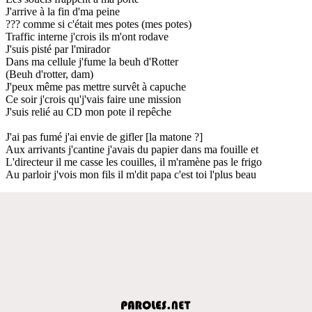
J'arrive à la fin d'ma peine
??? comme si c'était mes potes (mes potes)
Traffic interne j'crois ils m'ont rodave
J'suis pisté par l'mirador
Dans ma cellule j'fume la beuh d'Rotter
(Beuh d'rotter, dam)
J'peux même pas mettre survêt à capuche
Ce soir j'crois qu'j'vais faire une mission
J'suis relié au CD mon pote il repêche
J'ai pas fumé j'ai envie de gifler [la matone ?]
Aux arrivants j'cantine j'avais du papier dans ma fouille et
L'directeur il me casse les couilles, il m'ramène pas le frigo
Au parloir j'vois mon fils il m'dit papa c'est toi l'plus beau