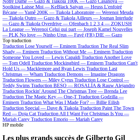
Notre Dame —
Gazo & Tiakola
100K —
Gazo
Casanova —
Soolking
Laisse Moi —
KeBlack
Saiyan —
Heuss L'enfoiré
Bécane —
Yamê
200K —
Tiakola
Laboratoire —
Werenoi
Meuda
—
Tiakola
Outro —
Gazo & Tiakola
Ailleurs —
Josman
Interlude
—
Gazo & Tiakola
Overdrive —
Ofenbach
1 2 3 4 —
ZOKUSH
La League —
Werenoi
Celui qui part —
Joseph Kamel
Nouvelles
—
PLK
No love —
Ninho
Urus —
Favé (FR)
DIE —
Gazo
Top traduction
Traduction Lose Yourself —
Eminem
Traduction The Real Slim
Shady —
Eminem
Traduction Without Me —
Eminem
Traduction
Someone You Loved —
Lewis Capaldi
Traduction Another Love
—
Tom Odell
Traduction Mockingbird —
Eminem
Traduction Can't
Hold Us —
Macklemore and Ryan Lewis
Traduction Last
Christmas —
Wham
Traduction Demons —
Imagine Dragons
Traduction Flowers —
Miley Cyrus
Traduction Lose Control —
Teddy Swims
Traduction BESO —
ROSALÍA & Rauw Alejandro
Traduction Rockin' Around The Christmas Tree —
Brenda Lee
Traduction The Magic Key —
One-T
Traduction Godzilla —
Eminem
Traduction What Was I Made For? —
Billie Eilish
Traduction Special —
Dave & Tiakola
Traduction Paint The Town
Red —
Doja Cat
Traduction All I Want For Christmas Is You —
Mariah Carey
Traduction Emorio —
Mariah Carey
HP mobile
Les plus grands succès de Gilberto Gil