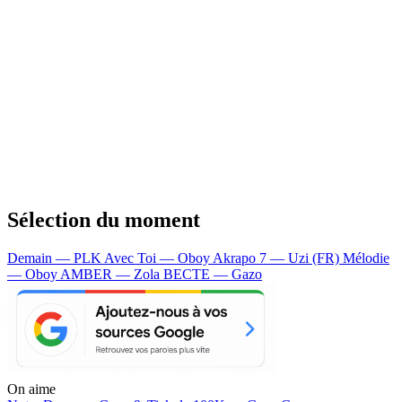
Sélection du moment
Demain — PLK
Avec Toi — Oboy
Akrapo 7 — Uzi (FR)
Mélodie
— Oboy
AMBER — Zola
BECTE — Gazo
On aime