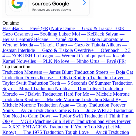
On aime
FlashBack —
Favé (FR)
Notre Dame —
Gazo & Tiakola
100K —
Gazo
Casanova —
Soolking
Laisse Moi —
KeBlack
Saiyan —
Heuss L'enfoiré
Bécane —
Yamê
200K —
Tiakola
Laboratoire —
Werenoi
Meuda —
Tiakola
Outro —
Gazo & Tiakola
Ailleurs —
Josman
Interlude —
Gazo & Tiakola
Overdrive —
Ofenbach
1 2 3
4 —
ZOKUSH
La League —
Werenoi
Celui qui part —
Joseph
Kamel
Nouvelles —
PLK
No love —
Ninho
Urus —
Favé (FR)
Top traduction
Traduction Monsters —
James Blunt
Traduction Streets —
Doja Cat
Traduction Drivers license —
Olivia Rodrigo
Traduction Lover —
Taylor Swift
Traduction Teeth —
5 Seconds Of Summer
Traduction
Seya —
Morad
Traduction No Idea —
Don Toliver
Traduction
Morado —
J Balvin
Traduction Hard For Me —
Michele Morrone
Traduction Rapture —
Michele Morrone
Traduction Stand By —
Michele Morrone
Traduction Agua —
Tainy
Traduction Forever
Yours —
Avicii
Traduction Come & Go —
Juice WRLD
Traduction
You Need to Calm Down —
Taylor Swift
Traduction I Think I’m
Okay —
MGK (Machine Gun Kelly)
Traduction bad vibes forever
—
XXXTENTACION
Traduction If You're Too Shy (Let Me
Know) —
The 1975
Traduction Tough Love —
Avicii
Traduction