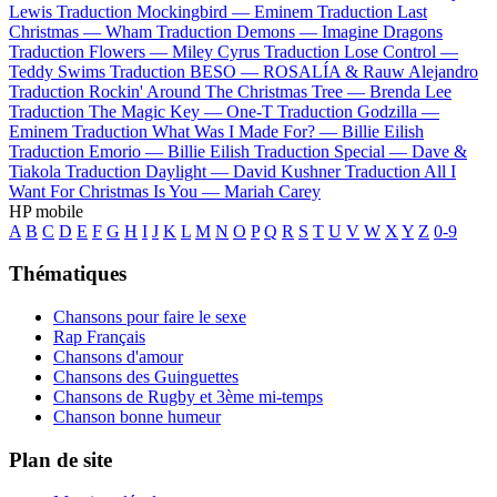
Lewis
Traduction Mockingbird —
Eminem
Traduction Last
Christmas —
Wham
Traduction Demons —
Imagine Dragons
Traduction Flowers —
Miley Cyrus
Traduction Lose Control —
Teddy Swims
Traduction BESO —
ROSALÍA & Rauw Alejandro
Traduction Rockin' Around The Christmas Tree —
Brenda Lee
Traduction The Magic Key —
One-T
Traduction Godzilla —
Eminem
Traduction What Was I Made For? —
Billie Eilish
Traduction Emorio —
Billie Eilish
Traduction Special —
Dave &
Tiakola
Traduction Daylight —
David Kushner
Traduction All I
Want For Christmas Is You —
Mariah Carey
HP mobile
A
B
C
D
E
F
G
H
I
J
K
L
M
N
O
P
Q
R
S
T
U
V
W
X
Y
Z
0-9
Thématiques
Chansons pour faire le sexe
Rap Français
Chansons d'amour
Chansons des Guinguettes
Chansons de Rugby et 3ème mi-temps
Chanson bonne humeur
Plan de site