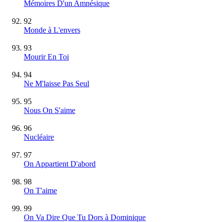
Mémoires D'un Amnésique
92
Monde à L'envers
93
Mourir En Toi
94
Ne M'laisse Pas Seul
95
Nous On S'aime
96
Nucléaire
97
On Appartient D'abord
98
On T'aime
99
On Va Dire Que Tu Dors à Dominique