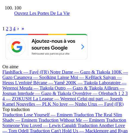
100
Ouvrez Les Portes De La Vie
1
2
3
4
On aime
FlashBack —
Favé (FR)
Notre Dame —
Gazo & Tiakola
100K —
Gazo
Casanova —
Soolking
Laisse Moi —
KeBlack
Saiyan —
Heuss L'enfoiré
Bécane —
Yamê
200K —
Tiakola
Laboratoire —
Werenoi
Meuda —
Tiakola
Outro —
Gazo & Tiakola
Ailleurs —
Josman
Interlude —
Gazo & Tiakola
Overdrive —
Ofenbach
1 2 3
4 —
ZOKUSH
La League —
Werenoi
Celui qui part —
Joseph
Kamel
Nouvelles —
PLK
No love —
Ninho
Urus —
Favé (FR)
Top traduction
Traduction Lose Yourself —
Eminem
Traduction The Real Slim
Shady —
Eminem
Traduction Without Me —
Eminem
Traduction
Someone You Loved —
Lewis Capaldi
Traduction Another Love
—
Tom Odell
Traduction Can't Hold Us —
Macklemore and Ryan