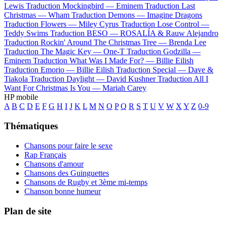
Lewis
Traduction Mockingbird —
Eminem
Traduction Last
Christmas —
Wham
Traduction Demons —
Imagine Dragons
Traduction Flowers —
Miley Cyrus
Traduction Lose Control —
Teddy Swims
Traduction BESO —
ROSALÍA & Rauw Alejandro
Traduction Rockin' Around The Christmas Tree —
Brenda Lee
Traduction The Magic Key —
One-T
Traduction Godzilla —
Eminem
Traduction What Was I Made For? —
Billie Eilish
Traduction Emorio —
Billie Eilish
Traduction Special —
Dave &
Tiakola
Traduction Daylight —
David Kushner
Traduction All I
Want For Christmas Is You —
Mariah Carey
HP mobile
A
B
C
D
E
F
G
H
I
J
K
L
M
N
O
P
Q
R
S
T
U
V
W
X
Y
Z
0-9
Thématiques
Chansons pour faire le sexe
Rap Français
Chansons d'amour
Chansons des Guinguettes
Chansons de Rugby et 3ème mi-temps
Chanson bonne humeur
Plan de site