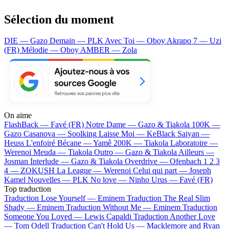
Sélection du moment
DIE — Gazo
Demain — PLK
Avec Toi — Oboy
Akrapo 7 — Uzi
(FR)
Mélodie — Oboy
AMBER — Zola
On aime
FlashBack —
Favé (FR)
Notre Dame —
Gazo & Tiakola
100K —
Gazo
Casanova —
Soolking
Laisse Moi —
KeBlack
Saiyan —
Heuss L'enfoiré
Bécane —
Yamê
200K —
Tiakola
Laboratoire —
Werenoi
Meuda —
Tiakola
Outro —
Gazo & Tiakola
Ailleurs —
Josman
Interlude —
Gazo & Tiakola
Overdrive —
Ofenbach
1 2 3
4 —
ZOKUSH
La League —
Werenoi
Celui qui part —
Joseph
Kamel
Nouvelles —
PLK
No love —
Ninho
Urus —
Favé (FR)
Top traduction
Traduction Lose Yourself —
Eminem
Traduction The Real Slim
Shady —
Eminem
Traduction Without Me —
Eminem
Traduction
Someone You Loved —
Lewis Capaldi
Traduction Another Love
—
Tom Odell
Traduction Can't Hold Us —
Macklemore and Ryan