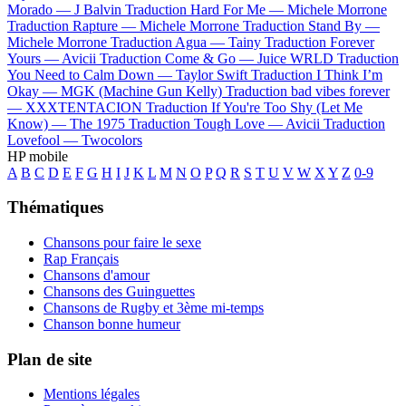
Morado —
J Balvin
Traduction Hard For Me —
Michele Morrone
Traduction Rapture —
Michele Morrone
Traduction Stand By —
Michele Morrone
Traduction Agua —
Tainy
Traduction Forever
Yours —
Avicii
Traduction Come & Go —
Juice WRLD
Traduction
You Need to Calm Down —
Taylor Swift
Traduction I Think I’m
Okay —
MGK (Machine Gun Kelly)
Traduction bad vibes forever
—
XXXTENTACION
Traduction If You're Too Shy (Let Me
Know) —
The 1975
Traduction Tough Love —
Avicii
Traduction
Lovefool —
Twocolors
HP mobile
A
B
C
D
E
F
G
H
I
J
K
L
M
N
O
P
Q
R
S
T
U
V
W
X
Y
Z
0-9
Thématiques
Chansons pour faire le sexe
Rap Français
Chansons d'amour
Chansons des Guinguettes
Chansons de Rugby et 3ème mi-temps
Chanson bonne humeur
Plan de site
Mentions légales