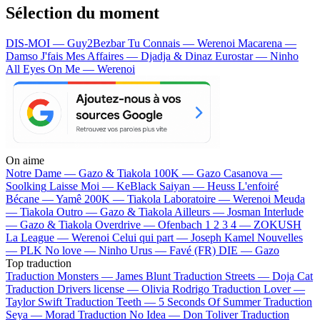
Sélection du moment
DIS-MOI — Guy2Bezbar
Tu Connais — Werenoi
Macarena —
Damso
J'fais Mes Affaires — Djadja & Dinaz
Eurostar — Ninho
All Eyes On Me — Werenoi
On aime
Notre Dame —
Gazo & Tiakola
100K —
Gazo
Casanova —
Soolking
Laisse Moi —
KeBlack
Saiyan —
Heuss L'enfoiré
Bécane —
Yamê
200K —
Tiakola
Laboratoire —
Werenoi
Meuda
—
Tiakola
Outro —
Gazo & Tiakola
Ailleurs —
Josman
Interlude
—
Gazo & Tiakola
Overdrive —
Ofenbach
1 2 3 4 —
ZOKUSH
La League —
Werenoi
Celui qui part —
Joseph Kamel
Nouvelles
—
PLK
No love —
Ninho
Urus —
Favé (FR)
DIE —
Gazo
Top traduction
Traduction Monsters —
James Blunt
Traduction Streets —
Doja Cat
Traduction Drivers license —
Olivia Rodrigo
Traduction Lover —
Taylor Swift
Traduction Teeth —
5 Seconds Of Summer
Traduction
Seya —
Morad
Traduction No Idea —
Don Toliver
Traduction